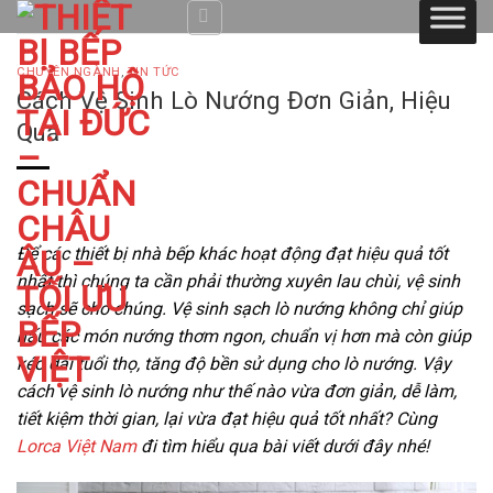
Skip
to
content
CHUYÊN NGÀNH
,
TIN TỨC
Cách Vệ Sinh Lò Nướng Đơn Giản, Hiệu
Quả
Để các thiết bị nhà bếp khác hoạt động đạt hiệu quả tốt
nhất thì chúng ta cần phải thường xuyên lau chùi, vệ sinh
sạch sẽ cho chúng. Vệ sinh sạch lò nướng không chỉ giúp
nấu các món nướng thơm ngon, chuẩn vị hơn mà còn giúp
kéo dài tuổi thọ, tăng độ bền sử dụng cho lò nướng. Vậy
cách vệ sinh lò nướng như thế nào vừa đơn giản, dễ làm,
tiết kiệm thời gian, lại vừa đạt hiệu quả tốt nhất? Cùng
Lorca Việt Nam
đi tìm hiểu qua bài viết dưới đây nhé!