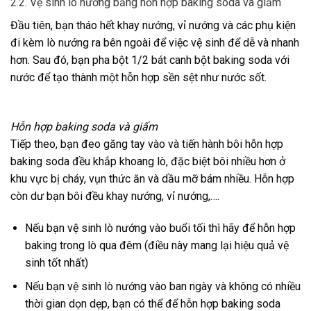
2.2. Vệ sinh lò nướng bằng hỗn hợp baking soda và giấm
Đầu tiên, bạn tháo hết khay nướng, vỉ nướng và các phụ kiện
đi kèm lò nướng ra bên ngoài để việc vệ sinh để dễ và nhanh
hơn. Sau đó, bạn pha bột 1/2 bát canh bột baking soda với
nước để tạo thành một hỗn hợp sền sệt như nước sốt.
Hỗn hợp baking soda và giấm
Tiếp theo, bạn đeo găng tay vào và tiến hành bôi hỗn hợp
baking soda đều khắp khoang lò, đặc biệt bôi nhiều hơn ở
khu vực bị cháy, vụn thức ăn và dầu mỡ bám nhiều. Hỗn hợp
còn dư bạn bôi đều khay nướng, vỉ nướng,….
Nếu bạn vệ sinh lò nướng vào buổi tối thì hãy để hỗn hợp
baking trong lò qua đêm (điều này mang lại hiệu quả vệ
sinh tốt nhất)
Nếu bạn vệ sinh lò nướng vào ban ngày và không có nhiều
thời gian dọn dẹp, bạn có thể để hỗn hợp baking soda