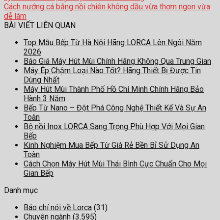
Cách nướng cá bằng nồi chiên không dầu vừa thơm ngon vừa
dễ làm
BÀI VIẾT LIÊN QUAN
Top Mẫu Bếp Từ Hà Nội Hãng LORCA Lên Ngôi Năm
2026
Báo Giá Máy Hút Mùi Chính Hãng Không Qua Trung Gian
Máy Ép Chậm Loại Nào Tốt? Hãng Thiết Bị Được Tin
Dùng Nhất
Máy Hút Mùi Thành Phố Hồ Chí Minh Chính Hãng Bảo
Hành 3 Năm
Bếp Từ Nano – Đột Phá Công Nghệ Thiết Kế Và Sự An
Toàn
Bộ nồi Inox LORCA Sang Trọng Phù Hợp Với Mọi Gian
Bếp
Kinh Nghiệm Mua Bếp Từ Giá Rẻ Bền Bỉ Sử Dụng An
Toàn
Cách Chọn Máy Hút Mùi Thái Bình Cực Chuẩn Cho Mọi
Gian Bếp
Danh mục
Báo chí nói về Lorca
(31)
Chuyên ngành
(3.595)