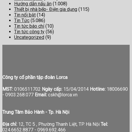
Hướng dẫn nấu ăn
(1.008)
Thiết bị nhà bếp- Điện gia dụng
(115)
Tin nổi bật
(14)
Tin Tức
(5.086)
Tin tức báo chí
(10)
Tin tức công ty
(56)
Uncategorized
(9)
Công ty cổ phần tập đoàn Lorca
MST:
0106511702
Ngày cấp:
15/04/2014
Hotline:
18006690
-
0903.268.077
Email:
cskh@lorca.vn
Trung Tâm Bảo Hành - Tp. Hà Nội
Địa chỉ:
12, TC 5 , Phường Thanh Liệt, TP. Hà Nội
Tel:
024.6652.8877 - 0969.692.466