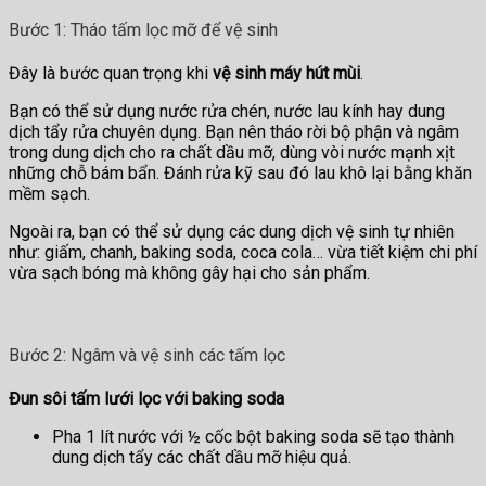
Bước 1: Tháo tấm lọc mỡ để vệ sinh
Đây là bước quan trọng khi
vệ sinh máy hút mùi
.
Bạn có thể sử dụng nước rửa chén, nước lau kính hay dung
dịch tẩy rửa chuyên dụng. Bạn nên tháo rời bộ phận và ngâm
trong dung dịch cho ra chất dầu mỡ, dùng vòi nước mạnh xịt
những chỗ bám bẩn. Đánh rửa kỹ sau đó lau khô lại bằng khăn
mềm sạch.
Ngoài ra, bạn có thể sử dụng các dung dịch vệ sinh tự nhiên
như: giấm, chanh, baking soda, coca cola… vừa tiết kiệm chi phí
vừa sạch bóng mà không gây hại cho sản phẩm.
Bước 2: Ngâm và vệ sinh các tấm lọc
Đun sôi tấm lưới lọc với baking soda
Pha 1 lít nước với ½ cốc bột baking soda sẽ tạo thành
dung dịch tẩy các chất dầu mỡ hiệu quả.