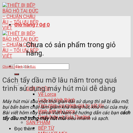
Skip
to
content
Giỏ hàng /
0
₫
0
Chưa có sản phẩm trong giỏ
hàng.
Tìm
Chuyên ngành
,
Tin Tức
kiếm:
Cách tẩy dầu mỡ lâu năm trong quá
trình sử dụng máy hút mùi dễ dàng
GIỚI THIỆU
Về Lorca
Lịch sử hình thành
Máy hút mùi sau một thời gian dài sử dụng thì sẽ bị dầu mỡ,
Tầm nhìn-sứ mệnh-giá trị cốt lõi
bụi bẩn bám chặt làm giảm khả năng hút, khử mùi của máy.
Hình Ảnh về Lorca
Bài viết hôm nay Lorca Việt Nam sẽ hướng dẫn các bạn
cách
Danh hiệu và Giải Thưởng
tẩy dầu mỡ trong máy hút mùi
siêu nhanh và sạch.
SẢN PHẨM
BẾP TỪ
Đọc thêm: