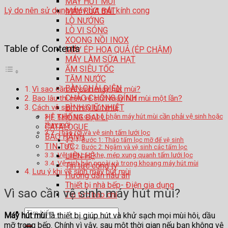
MÁY HÚT MÙI
Lý do nên sử dụng máy hút mùi kính cong
MÁY RỬA BÁT
LÒ NƯỚNG
LÒ VI SÓNG
XOONG NỒI INOX
Table of Contents
MÁY ÉP HOA QUẢ (ÉP CHẬM)
MÁY LÀM SỮA HẠT
ẤM SIÊU TỐC
TĂM NƯỚC
BÀN CHẢI ĐIỆN
Vì sao cần vệ sinh máy hút mùi?
CHẢO CHỐNG DÍNH
Bao lâu thì nên vệ sinh máy hút mùi một lần?
Cách vệ sinh máy hút mùi
BÌNH GIỮ NHIỆT
Kiểm tra các bộ phận máy hút mùi cần phải vệ sinh hoặc
HỆ THỐNG ĐẠI LÍ
thay mới
CATALOGUE
Tháo rời và vệ sinh tấm lưới lọc
BẢO HÀNH
Bước 1: Tháo tấm lọc mỡ để vệ sinh
TIN TỨC
Bước 2: Ngâm và vệ sinh các tấm lọc
Vệ sinh các khe, mép xung quanh tấm lưới lọc
LIÊN HỆ
Vệ sinh bên ngoài và trong khoang máy hút mùi
Tin tức công ty
Lưu ý khi vệ sinh máy hút mùi
Hướng dẫn nấu ăn
Thiết bị nhà bếp- Điện gia dụng
Vì sao cần vệ sinh máy hút mùi?
Tin tức báo chí
Tìm
Máy hút mùi
là thiết bị giúp hút và khử sạch mọi mùi hôi, dầu
kiếm:
mỡ trong bếp. Chính vì vậy, sau một thời gian nếu bạn không vệ