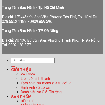
Trung Tâm Bảo Hành - Tp. Hồ Chí Minh
Địa chỉ:
173/45/Khuông Việt, Phường Tân Phú, Tp. HCM
Tel:
028.6652.1188 - 0909.869.596
Trung Tâm Bảo Hành - TP. Đà Nẵng
Địa chỉ:
Số 136 Bế Văn Đàn, Phường Thanh Khê, TP Đà Nẵng
Tel:
0902.183.377
Tìm
kiếm:
GIỚI THIỆU
Về Lorca
Lịch sử hình thành
Tầm nhìn-sứ mệnh-giá trị cốt lõi
Hình Ảnh về Lorca
Danh hiệu và Giải Thưởng
SẢN PHẨM
BẾP TỪ