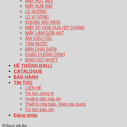
MÁY HÚT MÙI
MÁY RỬA BÁT
LÒ NƯỚNG
LÒ VI SÓNG
XOONG NỒI INOX
MÁY ÉP HOA QUẢ (ÉP CHẬM)
MÁY LÀM SỮA HẠT
ẤM SIÊU TỐC
TĂM NƯỚC
BÀN CHẢI ĐIỆN
CHẢO CHỐNG DÍNH
BÌNH GIỮ NHIỆT
HỆ THỐNG ĐẠI LÍ
CATALOGUE
BẢO HÀNH
TIN TỨC
LIÊN HỆ
Tin tức công ty
Hướng dẫn nấu ăn
Thiết bị nhà bếp- Điện gia dụng
Tin tức báo chí
Đăng nhập
Đăng nhập