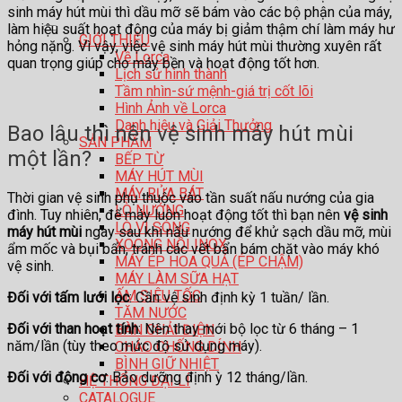
sinh máy hút mùi thì dầu mỡ sẽ bám vào các bộ phận của máy,
làm hiệu suất hoạt động của máy bị giảm thậm chí làm máy hư
GIỚI THIỆU
hỏng nặng. Vì vậy, việc vệ sinh máy hút mùi thường xuyên rất
Về Lorca
quan trọng giúp cho máy bền và hoạt động tốt hơn.
Lịch sử hình thành
Tầm nhìn-sứ mệnh-giá trị cốt lõi
Hình Ảnh về Lorca
Danh hiệu và Giải Thưởng
Bao lâu thì nên vệ sinh máy hút mùi
SẢN PHẨM
một lần?
BẾP TỪ
MÁY HÚT MÙI
MÁY RỬA BÁT
Thời gian vệ sinh phụ thuộc vào tần suất nấu nướng của gia
LÒ NƯỚNG
đình. Tuy nhiên, để máy luôn hoạt động tốt thì bạn nên
vệ sinh
LÒ VI SÓNG
máy hút mùi
ngay sau khi nấu nướng để khử sạch dầu mỡ, mùi
XOONG NỒI INOX
ẩm mốc và bụi bẩn, tránh các vết bẩn bám chặt vào máy khó
MÁY ÉP HOA QUẢ (ÉP CHẬM)
vệ sinh.
MÁY LÀM SỮA HẠT
ẤM SIÊU TỐC
Đối với tấm lưới lọc
: Cần vệ sinh định kỳ 1 tuần/ lần.
TĂM NƯỚC
Đối với than hoạt tính
: Nên thay mới bộ lọc từ 6 tháng – 1
BÀN CHẢI ĐIỆN
năm/lần (tùy theo mức độ sử dụng máy).
CHẢO CHỐNG DÍNH
BÌNH GIỮ NHIỆT
Đối với động cơ
: Bảo dưỡng định ỳ 12 tháng/lần.
HỆ THỐNG ĐẠI LÍ
CATALOGUE