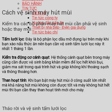
BẢO HÀNH
TIN TỨC
Cách vệ sinh máy hút mùi
LIÊN HỆ
Tin tức công ty
Hướng dẫn nấu ăn
Kiểm tra các bộ phận máy hút mùi cần phải vệ sinh
Thiết bị nhà bếp- Điện gia dụng
hoặc thay mới
Tin tức báo chí
Tấm lưới lọc
: Đây là bộ phận lọc dầu mỡ đọng lại trên máy khi
bạn xào nấu thức ăn nên bạn cần vệ sinh tấm lưới lọc này ít
nhất 1 tháng 1 lần.
Kiểm tra động cơ cánh quạt
: Hệ thống cánh quạt bên trong máy
cũng cần được vệ sinh bằng khăn mềm để lọc hết khói bụi,
giảm ma sát trong quá trình hút và giúp không khí thoáng sạch
và thông thoáng hơn.
Than hoạt tính
: Khi bạn bật máy hút mùi ở công suất lớn nhất
mà khả năng hút mùi không còn được tốt và máy không hút hết
mùi thì bạn cần thay than hoạt tính mới cho máy.
Tháo rời và vệ sinh tấm lưới lọc