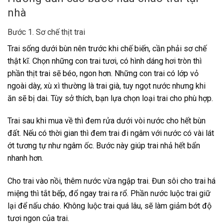
nhà
Bước 1. Sơ chế thịt trai
Trai sống dưới bùn nên trước khi chế biến, cần phải sơ chế
thật kĩ. Chọn những con trai tươi, có hình dáng hơi tròn thì
phần thịt trai sẽ béo, ngon hơn. Những con trai có lớp vỏ
ngoài dày, xù xì thường là trai già, tuy ngọt nước nhưng khi
ăn sẽ bị dai. Tùy sở thích, bạn lựa chọn loại trai cho phù hợp.
Trai sau khi mua về thì đem rửa dưới vòi nước cho hết bùn
đất. Nếu có thời gian thì đem trai đi ngâm với nước có vài lát
ớt tương tự như ngâm ốc. Bước này giúp trai nhả hết bẩn
nhanh hơn.
Cho trai vào nồi, thêm nước vừa ngập trai. Đun sôi cho trai há
miệng thì tắt bếp, đổ ngay trai ra rổ. Phần nước luộc trai giữ
lại để nấu cháo. Không luộc trai quá lâu, sẽ làm giảm bớt độ
tươi ngon của trai.