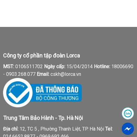
Công ty cổ phần tập đoàn Lorca
MST:
0106511702
Ngày cấp:
15/04/2014
Hotline:
18006690
-
0903.268.077
Email:
cskh@lorca.vn
Trung Tâm Bảo Hành - Tp. Hà Nội
Địa chỉ:
12, TC 5 , Phường Thanh Liệt, TP. Hà Nội
Tel:
024.6652.8877 - 0969.692.466