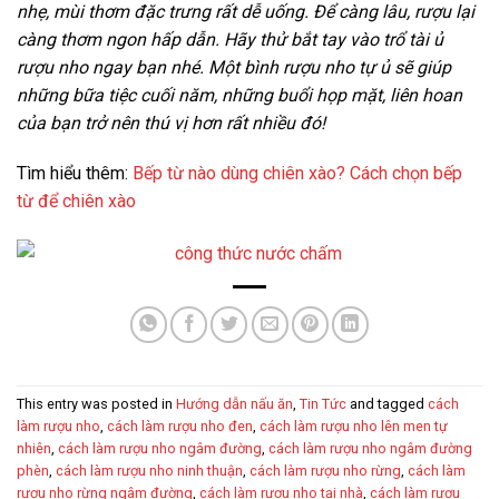
nhẹ, mùi thơm đặc trưng rất dễ uống. Để càng lâu, rượu lại
càng thơm ngon hấp dẫn. Hãy thử bắt tay vào trổ tài ủ
rượu nho ngay bạn nhé. Một bình rượu nho tự ủ sẽ giúp
những bữa tiệc cuối năm, những buổi họp mặt, liên hoan
của bạn trở nên thú vị hơn rất nhiều đó!
Tìm hiểu thêm:
Bếp từ nào dùng chiên xào? Cách chọn bếp
từ để chiên xào
This entry was posted in
Hướng dẫn nấu ăn
,
Tin Tức
and tagged
cách
làm rượu nho
,
cách làm rượu nho đen
,
cách làm rượu nho lên men tự
nhiên
,
cách làm rượu nho ngâm đường
,
cách làm rượu nho ngâm đường
phèn
,
cách làm rượu nho ninh thuận
,
cách làm rượu nho rừng
,
cách làm
rượu nho rừng ngâm đường
,
cách làm rượu nho tại nhà
,
cách làm rượu