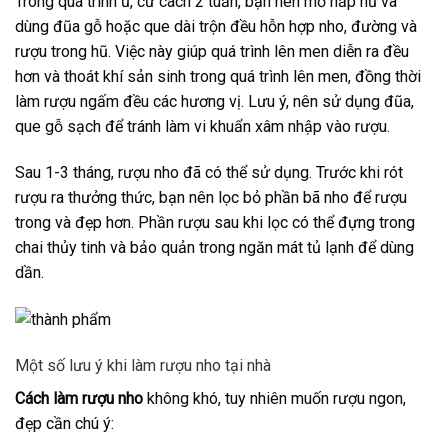
Trong quá trình ủ, cứ cách 2 tuần, bạn nên mở nắp hũ và
dùng đũa gỗ hoặc que dài trộn đều hỗn hợp nho, đường và
rượu trong hũ. Việc này giúp quá trình lên men diễn ra đều
hơn và thoát khí sản sinh trong quá trình lên men, đồng thời
làm rượu ngấm đều các hương vị. Lưu ý, nên sử dụng đũa,
que gỗ sạch để tránh làm vi khuẩn xâm nhập vào rượu.
Sau 1-3 tháng, rượu nho đã có thể sử dụng. Trước khi rót
rượu ra thưởng thức, bạn nên lọc bỏ phần bã nho để rượu
trong và đẹp hơn. Phần rượu sau khi lọc có thể đựng trong
chai thủy tinh và bảo quản trong ngăn mát tủ lạnh để dùng
dần.
Một số lưu ý khi làm rượu nho tại nhà
Cách làm rượu nho
không khó, tuy nhiên muốn rượu ngon,
đẹp cần chú ý: