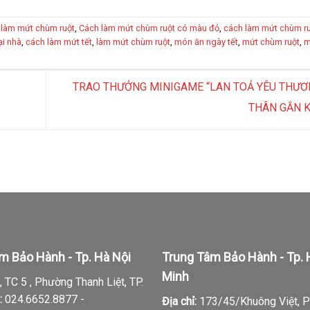
 làm mứt chùm ruột
,
Cách làm mứt chùm ruột có màu đỏ
,
cách làm mứt chùm ru
ại nhà
,
cách làm mứt tết
,
làm mứt chùm ruột
,
món ăn ngày tết
,
mứt chùm ruột
,
m
TRAO THƯỞNG MINIGAME “LAN TOẢ YÊU THƯƠN
THÂN GẮN 
m Bảo Hành - Tp. Hà Nội
Trung Tâm Bảo Hành - Tp. 
Minh
 TC 5 , Phường Thanh Liệt, TP.
:
024.6652.8877 -
Địa chỉ:
173/45/Khuông Việt, 