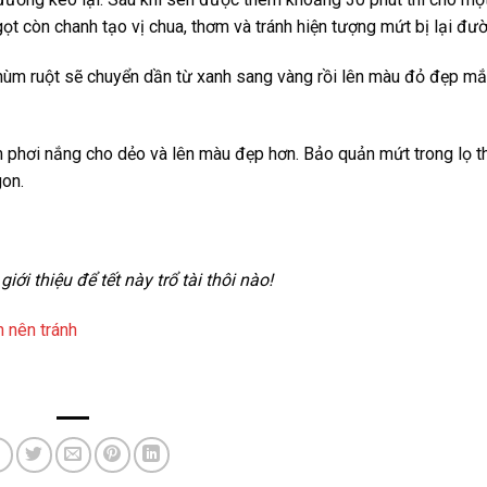
t còn chanh tạo vị chua, thơm và tránh hiện tượng mứt bị lại đườ
hùm ruột sẽ chuyển dần từ xanh sang vàng rồi lên màu đỏ đẹp m
m phơi nắng cho dẻo và lên màu đẹp hơn. Bảo quản mứt trong lọ th
gon.
ới thiệu để tết này trổ tài thôi nào!
 nên tránh