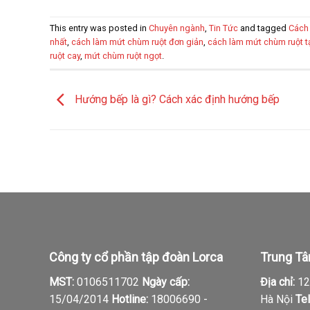
This entry was posted in
Chuyên ngành
,
Tin Tức
and tagged
Cách
nhất
,
cách làm mứt chùm ruột đơn giản
,
cách làm mứt chùm ruột t
ruột cay
,
mứt chùm ruột ngọt
.
Hướng bếp là gì? Cách xác định hướng bếp
Công ty cổ phần tập đoàn Lorca
Trung Tâ
MST:
0106511702
Ngày cấp:
Địa chỉ:
12,
15/04/2014
Hotline:
18006690 -
Hà Nội
Tel