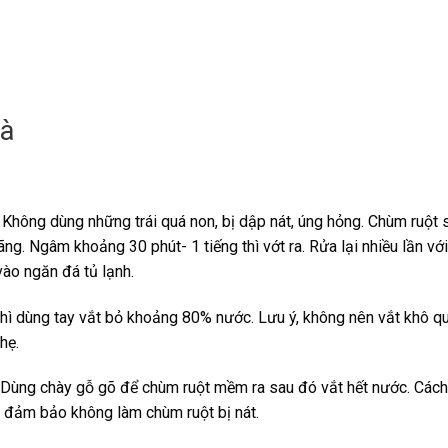
hà
 Không dùng những trái quá non, bị dập nát, úng hỏng. Chùm ruột 
g. Ngâm khoảng 30 phút- 1 tiếng thì vớt ra. Rửa lại nhiều lần vớ
vào ngăn đá tủ lạnh.
thì dùng tay vắt bỏ khoảng 80% nước. Lưu ý, không nên vắt khô qu
hẹ.
t. Dùng chày gỗ gõ để chùm ruột mềm ra sau đó vắt hết nước. Cách
 đảm bảo không làm chùm ruột bị nát.