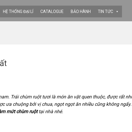
HỆ THỐNG ĐẠI LÍ
CATALOGUE
BẢO HÀNH
TIN TỨC
ất
 nam. Trái chùm ruột tươi là món ăn vặt quen thuộc, được rất nh
ược ưa chuộng bởi vị chua, ngọt ngọt ăn nhiều cũng không ngấy.
làm mứt chùm ruột
tại nhà nhé.