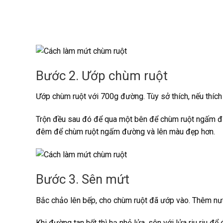
Bước 2. Ướp chùm ruột
Ướp chùm ruột với 700g đường. Tùy sở thích, nếu thích
Trộn đều sau đó để qua một bên để chùm ruột ngấm đườn
đêm để chùm ruột ngấm đường và lên màu đẹp hơn.
Bước 3. Sên mứt
Bắc chảo lên bếp, cho chùm ruột đã ướp vào. Thêm nước
Khi đường tan hết thì hạ nhỏ lửa, sên với lửa riu riu 