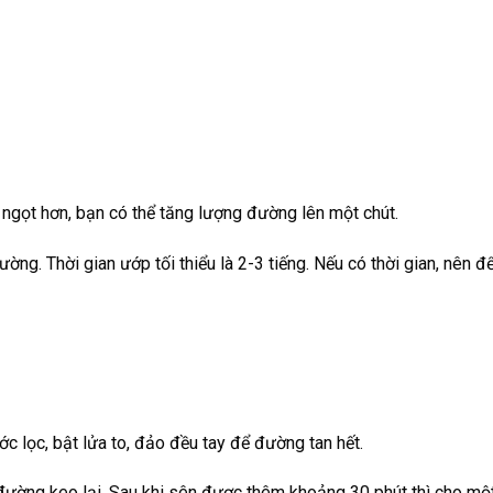
 ngọt hơn, bạn có thể tăng lượng đường lên một chút.
g. Thời gian ướp tối thiểu là 2-3 tiếng. Nếu có thời gian, nên đ
 lọc, bật lửa to, đảo đều tay để đường tan hết.
để đường keo lại. Sau khi sên được thêm khoảng 30 phút thì cho mộ