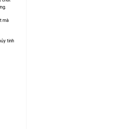
ng.
ắt mà
ủy tinh