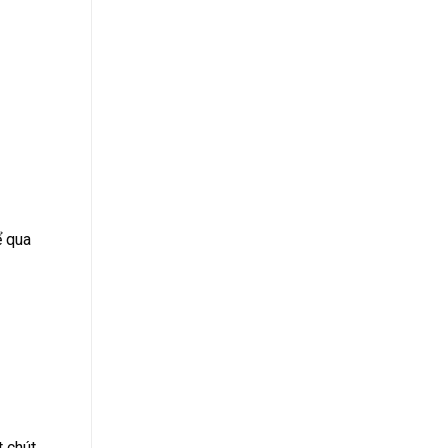
ể qua
t chút