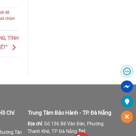
ột dễ
ứt chùm
G, TÌNH
KẾT”
Hồ Chí
Trung Tâm Bảo Hành - TP. Đà Nẵng
Địa chỉ:
Số 136 Bế Văn Đàn, Phường
Thanh Khê, TP Đà Nẵng
Tel:
Phường Tân