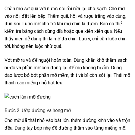
Chần mỡ sơ qua với nước sôi rồi rửa lại cho sạch. Cho mỡ
vào nồi, đặt lên bếp. Thêm quế, hồi và rượu trắng vào cùng,
đun sôi. Luộc mỡ cho tới khi mỡ chín là được. Bạn có thể
kiểm tra bằng cách dùng dĩa hoặc que xiên xiên qua. Nếu
thấy xiên dễ dàng thì là mỡ đã chín. Lưu ý, chỉ cần luộc chín
tới, không nên luộc nhừ quá.
Vớt mỡ ra và để nguội hoàn toàn. Dùng khăn khô thấm sạch
nước và phần mỡ còn đọng lại để mỡ không bị ẩm. Dùng
dao lược bỏ bớt phần mỡ mềm, thịt và bì còn sót lại. Thái mỡ
thành các miếng nhỏ hạt lựu.
Bước 2. Ướp đường và hong mỡ
Cho mỡ đã thái nhỏ vào bát lớn, thêm đường kính vào và trộn
đều. Dùng tay bóp nhẹ để đường thấm vào từng miếng mỡ.