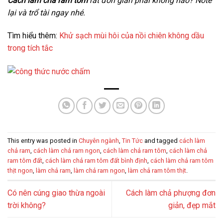
Cách làm chả ram tôm
rất đơn giản phải không nào? Note
lại và trổ tài ngay nhé.
Tìm hiểu thêm:
Khử sạch mùi hôi của nồi chiên không dầu
trong tích tắc
This entry was posted in
Chuyên ngành
,
Tin Tức
and tagged
cách làm
chả ram
,
cách làm chả ram ngon
,
cách làm chả ram tôm
,
cách làm chả
ram tôm đất
,
cách làm chả ram tôm đất bình định
,
cách làm chả ram tôm
thịt ngon
,
làm chả ram
,
làm chả ram ngon
,
làm chả ram tôm thịt
.
Có nên cúng giao thừa ngoài
Cách làm chả phượng đơn
trời không?
giản, đẹp mắt