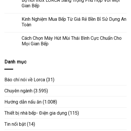
Bộ nồi Inox LORCA Sang Trọng Phù Hợp Với Mọi
Gian Bếp
Kinh Nghiệm Mua Bếp Từ Giá Rẻ Bền Bỉ Sử Dụng An
Toàn
Cách Chọn Máy Hút Mùi Thái Bình Cực Chuẩn Cho
Mọi Gian Bếp
Danh mục
Báo chí nói về Lorca
(31)
Chuyên ngành
(3.595)
Hướng dẫn nấu ăn
(1.008)
Thiết bị nhà bếp- Điện gia dụng
(115)
Tin nổi bật
(14)