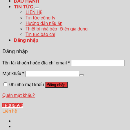
BẢO HÀNH
TIN TỨC
LIÊN HỆ
Tin tức công ty
Hướng dẫn nấu ăn
Thiết bị nhà bếp- Điện gia dụng
Tin tức báo chí
Đăng nhập
Đăng nhập
Tên tài khoản hoặc địa chỉ email
*
Mật khẩu
*
Ghi nhớ mật khẩu
Đăng nhập
Quên mật khẩu?
18006690
Liên hệ