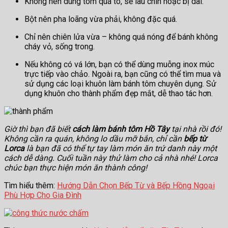
Không nên dùng tôm quá to, sẽ lâu chín hoặc bị dai.
Bột nên pha loãng vừa phải, không đặc quá.
Chỉ nên chiên lửa vừa – không quá nóng để bánh không
cháy vỏ, sống trong.
Nếu không có vá lớn, bạn có thể dùng muỗng inox múc
trực tiếp vào chảo. Ngoài ra, bạn cũng có thể tìm mua và
sử dụng các loại khuôn làm bánh tôm chuyên dụng. Sử
dụng khuôn cho thành phẩm đẹp mắt, dễ thao tác hơn.
Giờ thì bạn đã biết
cách làm bánh tôm Hồ Tây
tại nhà rồi đó!
Không cần ra quán, không lo dầu mỡ bắn, chỉ cần
bếp từ
Lorca
là bạn đã có thể tự tay làm món ăn trứ danh này một
cách dễ dàng. Cuối tuần này thử làm cho cả nhà nhé! Lorca
chúc bạn thực hiện món ăn thành công!
Tìm hiểu thêm:
Hướng Dẫn Chọn Bếp Từ và Bếp Hồng Ngoại
Phù Hợp Cho Gia Đình