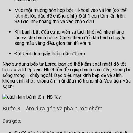
Múc một muỗng hỗn hợp bột – khoai vào vá lớn (có thể
lót một lớp dầu để chống dính). Đặt 1 con tôm lên trên.
Sau đó, nhẹ nhàng thả vá vào chảo dầu.
Khi bánh bắt đầu cứng viền và tách khỏi vá, nhẹ nhàng
lắc vá cho bánh rơi ra. Chiên thêm đến khi bánh chuyển
sang màu vàng đều, giòn tan thì vớt ra.
Đặt bánh lên giấy thấm dầu để ráo.
Nhờ sử dụng bếp từ Lorca, bạn có thể kiểm soát nhiệt độ tốt
hơn so với bếp gas. Nhiệt tỏa đều giúp bánh chín đều, không bị
sống trong – cháy ngoài. Đặc biệt, mặt kính bếp dễ vệ sinh,
không sinh khói, không ám mùi dầu mỡ trong nhà. Vừa tiện, vừa
sạch!
Bước 3. Làm dưa góp và pha nước chấm
Dưa góp:
Đu đủ và cà rốt bào sợi. Ngâm trong nước muối loãng 5