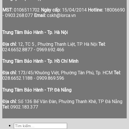
MST:
0106511702
Ngày cấp:
15/04/2014
Hotline:
18006690
-
0903.268.077
Email:
cskh@lorca.vn
Trung Tâm Bảo Hành - Tp. Hà Nội
Địa chỉ:
12, TC 5 , Phường Thanh Liệt, TP. Hà Nội
Tel:
024.6652.8877 - 0969.692.466
Trung Tâm Bảo Hành - Tp. Hồ Chí Minh
Địa chỉ:
173/45/Khuông Việt, Phường Tân Phú, Tp. HCM
Tel:
028.6652.1188 - 0909.869.596
Trung Tâm Bảo Hành - TP. Đà Nẵng
Địa chỉ:
Số 136 Bế Văn Đàn, Phường Thanh Khê, TP Đà Nẵng
Tel:
0902.183.377
Tìm