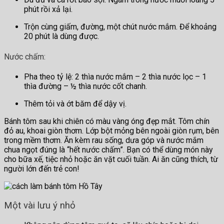
phút rồi xả lại.
Trộn cùng giấm, đường, một chút nước mắm. Để khoảng
20 phút là dùng được.
Nước chấm:
Pha theo tỷ lệ: 2 thìa nước mắm – 2 thìa nước lọc – 1
thìa đường – ½ thìa nước cốt chanh.
Thêm tỏi và ớt băm để dậy vị.
Bánh tôm sau khi chiên có màu vàng óng đẹp mắt. Tôm chín
đỏ au, khoai giòn thơm. Lớp bột mỏng bên ngoài giòn rụm, bên
trong mềm thơm. Ăn kèm rau sống, dưa góp và nước mắm
chua ngọt đúng là “hết nước chấm”. Bạn có thể dùng món này
cho bữa xế, tiệc nhỏ hoặc ăn vặt cuối tuần. Ai ăn cũng thích, từ
người lớn đến trẻ con!
Một vài lưu ý nhỏ