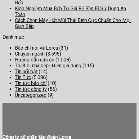
Bếp
Kinh Nghiệm Mua Bếp Từ Giá Rẻ Bền Bỉ Sử Dụng An
Toàn
Cách Chọn Máy Hút Mùi Thái Bình Cực Chuẩn Cho Mọi
Gian Bếp
Danh mục
Báo chí nói về Lorca
(31)
Chuyên ngành
(3.595)
Hướng dẫn nấu ăn
(1.008)
Thiết bị nhà bếp- Điện gia dụng
(115)
Tin nổi bật
(14)
Tin Tức
(5.086)
Tin tức báo chí
(10)
Tin tức công ty
(56)
Uncategorized
(9)
Công ty cổ phần tập đoàn Lorca