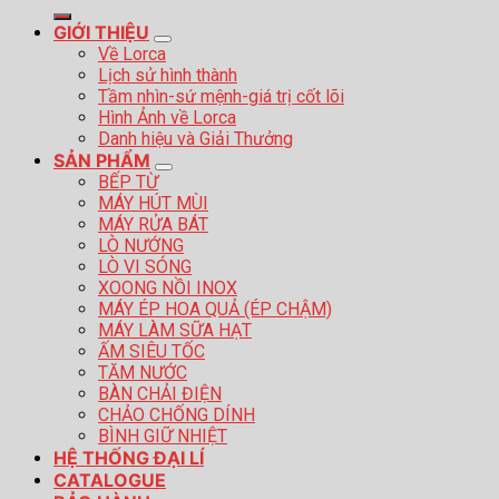
kiếm:
GIỚI THIỆU
Về Lorca
Lịch sử hình thành
Tầm nhìn-sứ mệnh-giá trị cốt lõi
Hình Ảnh về Lorca
Danh hiệu và Giải Thưởng
SẢN PHẨM
BẾP TỪ
MÁY HÚT MÙI
MÁY RỬA BÁT
LÒ NƯỚNG
LÒ VI SÓNG
XOONG NỒI INOX
MÁY ÉP HOA QUẢ (ÉP CHẬM)
MÁY LÀM SỮA HẠT
ẤM SIÊU TỐC
TĂM NƯỚC
BÀN CHẢI ĐIỆN
CHẢO CHỐNG DÍNH
BÌNH GIỮ NHIỆT
HỆ THỐNG ĐẠI LÍ
CATALOGUE