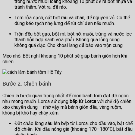
trong nước muối loãng khoảng 10 phút để ra bớt nhựa và
tránh thâm. Vớt ra, để ráo.
Tôm rửa sạch, cắt bớt râu và chân, để nguyên vỏ. Có thể
dùng kéo rạch nhẹ lưng để rút chỉ đen nếu muốn.
Trộn đều bột gạo, bột mì, bột nở, muối, trứng và nước lọc
thành hỗn hợp sánh vừa phải. Không quá lỏng cũng
không quá đặc. Cho khoai lang đã bào vào trộn cùng.
Mẹo nhỏ: Bột nghỉ khoảng 10 phút sẽ giúp bánh giòn hơn khi
chiên.
Bước 2. Chiên bánh
Chiên là bước quan trọng nhất để món bánh tôm đạt độ ngon
như mong muốn. Lorca sử dụng
bếp từ Lorca
với chế độ chiên
xào chuyên dụng – nhờ vậy mà bánh giòn đều, vàng ruộm,
không bị khô hay cháy xém.
Đặt chảo lòng sâu lên bếp từ Lorca, cho dầu vào, bật chế
độ chiên. Khi dầu nóng già (khoảng 170–180°C), bắt đầu
chiên bánh.