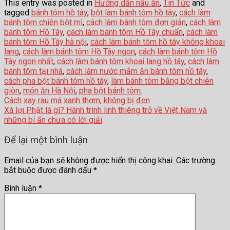
This entry was posted in
Hướng dẫn nấu ăn
,
Tin Tức
and
tagged
bánh tôm hồ tây
,
bột làm bánh tôm hồ tây
,
cách làm
bánh tôm chiên bột mì
,
cách làm bánh tôm đơn giản
,
cách làm
bánh tôm Hồ Tây
,
cách làm bánh tôm Hồ Tây chuẩn
,
cách làm
bánh tôm Hồ Tây hà nội
,
cách làm bánh tôm hồ tây không khoai
lang
,
cách làm bánh tôm Hồ Tây ngon
,
cách làm bánh tôm Hồ
Tây ngon nhất
,
cách làm bánh tôm khoai lang hồ tây
,
cách làm
bánh tôm tại nhà
,
cách làm nước mắm ăn bánh tôm hồ tây
,
cách pha bột bánh tôm hồ tây
,
làm bánh tôm bằng bột chiên
giòn
,
món ăn Hà Nội
,
pha bột bánh tôm
.
Cách xay rau má xanh thơm, không bị đen
Xá lợi Phật là gì? Hành trình linh thiêng trở về Việt Nam và
những bí ẩn chưa có lời giải
Để lại một bình luận
Email của bạn sẽ không được hiển thị công khai.
Các trường
bắt buộc được đánh dấu
*
Bình luận
*