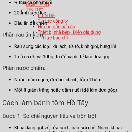
½ thìa cà phê muối
BẢO HÀNH
TIN TỨC
200ml nước lọc
LIÊN HỆ
Tin tức công ty
Dầu ăn để chiên
Hướng dẫn nấu ăn
Thiết bị nhà bếp- Điện gia dụng
Phần rau ăn kèm:
Tin tức báo chí
Rau sống các loại: xà lách, tía tô, kinh giới, húng lủi
1 củ cà rốt và 100g đu đủ xanh để làm dưa góp
Phần nước chấm:
Nước mắm ngon, đường, chanh, tỏi, ớt băm
Một ít giấm trắng hoặc dấm nuôi (để làm dưa góp)
Cách làm bánh tôm Hồ Tây
Bước 1. Sơ chế nguyên liệu và trộn bột
Khoai lang gọt vỏ, rửa sạch, bào sợi nhỏ. Ngâm khoai