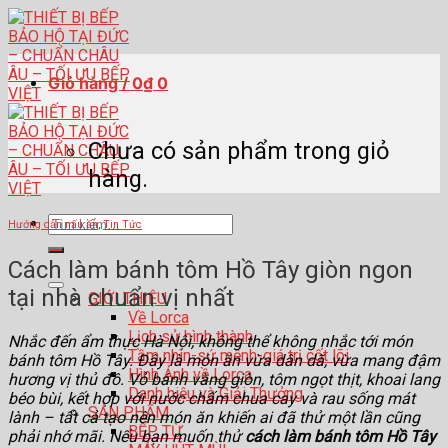
Skip
to
content
Giỏ hàng /
0
₫
0
Chưa có sản phẩm trong giỏ
hàng.
Tìm
Hướng dẫn nấu ăn
,
Tin Tức
kiếm:
Cách làm bánh tôm Hồ Tây giòn ngon
tại nhà chuẩn vị nhất
GIỚI THIỆU
Về Lorca
Lịch sử hình thành
Nhắc đến ẩm thực Hà Nội, không thể không nhắc tới món
Tầm nhìn-sứ mệnh-giá trị cốt lõi
bánh tôm Hồ Tây. Đây là món ăn vừa dân dã, vừa mang đậm
Hình Ảnh về Lorca
hương vị thủ đô. Vỏ bánh vàng giòn, tôm ngọt thịt, khoai lang
Danh hiệu và Giải Thưởng
béo bùi, kết hợp với nước chấm chua cay và rau sống mát
SẢN PHẨM
lành – tất cả tạo nên món ăn khiến ai đã thử một lần cũng
BẾP TỪ
phải nhớ mãi. Nếu bạn muốn thử
cách làm bánh tôm Hồ Tây