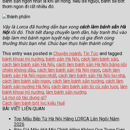
Bánh sắn ngon nhất là khi ăn nóng. Nếu để nguội, bánh sẽ bớt
thơm ngon đi rất nhiều đó.
Vậy là Lorca đã hướng dẫn bạn xong
cách làm bánh sắn Hà
Nội
rồi đó. Thời tiết đang chuyển lạnh dần, hãy tranh thủ vào
bếp làm mó bánh ngon tuyệt này cho cả gia đình cùng
thưởng thức bạn nhé. Chúc bạn thực hiện thành công!
This entry was posted in
Chuyên ngành
,
Tin Tức
and tagged
bánh khoai mì nướng
,
bánh sắn Hà Nội
,
cách làm bánh sắn
,
cách làm bánh sắn Hà Nội
,
cách làm bánh sắn Hà Nội bằng nồi
chiên không dầu
,
cách làm bánh sắn Hà Nội ngon
,
cách làm
bánh sắn Hà Nội ngon nhất
,
cách làm bánh sắn Hà Nội tại nhà
,
cách làm bánh sắn ngon
,
cách làm bánh sắn nướng
,
cách làm
bánh sắn nướng Hà Nội
,
cách làm bánh sắn từ củ sắn tươi
,
làm
bánh khoai mì nướng
,
làm bánh sắn nướng
.
Lá mơ có tác dụng gì?
Cách làm bánh bột lọc kiểu Huế
BÀI VIẾT LIÊN QUAN
Top Mẫu Bếp Từ Hà Nội Hãng LORCA Lên Ngôi Năm
2026
Báo Giá Máy Hút Mùi Chính Hãng Không Qua Trung Gian