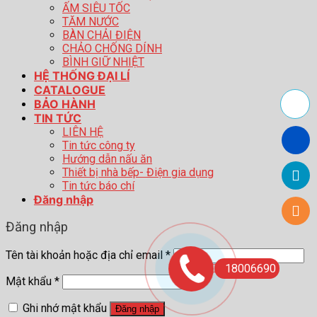
ẤM SIÊU TỐC
TĂM NƯỚC
BÀN CHẢI ĐIỆN
CHẢO CHỐNG DÍNH
BÌNH GIỮ NHIỆT
HỆ THỐNG ĐẠI LÍ
CATALOGUE
BẢO HÀNH
TIN TỨC
LIÊN HỆ
Tin tức công ty
Hướng dẫn nấu ăn
Thiết bị nhà bếp- Điện gia dụng
Tin tức báo chí
Đăng nhập
Đăng nhập
Tên tài khoản hoặc địa chỉ email
*
18006690
Mật khẩu
*
Ghi nhớ mật khẩu
Đăng nhập