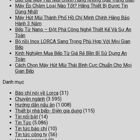
Máy Ép Chậm Loại Nào Tốt? Hãng Thiết Bị Được Tin
Dùng Nhất
Máy Hút Mùi Thành Phố Hồ Chí Minh Chính Hãng Bảo
Hành 3 Năm
Bếp Từ Nano – Đột Phá Công Nghệ Thiết Kế Và Sự An
Toàn
Bộ nồi Inox LORCA Sang Trọng Phù Hợp Với Mọi Gian
Bếp
Kinh Nghiệm Mua Bếp Từ Giá Rẻ Bền Bỉ Sử Dụng An
Toàn
Cách Chọn Máy Hút Mùi Thái Bình Cực Chuẩn Cho Mọi
Gian Bếp
Danh mục
Báo chí nói về Lorca
(31)
Chuyên ngành
(3.595)
Hướng dẫn nấu ăn
(1.008)
Thiết bị nhà bếp- Điện gia dụng
(115)
Tin nổi bật
(14)
Tin Tức
(5.086)
Tin tức báo chí
(10)
Tin tức công ty
(56)