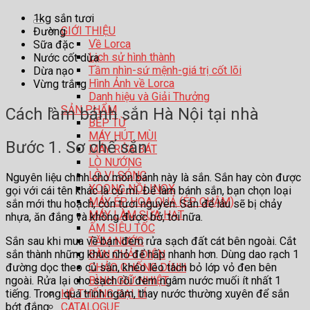
1kg sắn tươi
GIỚI THIỆU
Đường
Về Lorca
Sữa đặc
Lịch sử hình thành
Nước cốt dừa
Tầm nhìn-sứ mệnh-giá trị cốt lõi
Dừa nạo
Hình Ảnh về Lorca
Vừng trắng
Danh hiệu và Giải Thưởng
SẢN PHẨM
Cách làm bánh sắn Hà Nội tại nhà
BẾP TỪ
MÁY HÚT MÙI
Bước 1. Sơ chế sắn
MÁY RỬA BÁT
LÒ NƯỚNG
LÒ VI SÓNG
Nguyên liệu chính cho món bánh này là sắn. Sắn hay còn được
XOONG NỒI INOX
gọi với cái tên khác là củ mì. Để làm bánh sắn, bạn chọn loại
MÁY ÉP HOA QUẢ (ÉP CHẬM)
sắn mới thu hoạch, còn tươi nguyên. Sắn để lâu sẽ bị chảy
MÁY LÀM SỮA HẠT
nhựa, ăn đắng và không được bở, tơi nữa.
ẤM SIÊU TỐC
TĂM NƯỚC
Sắn sau khi mua về bạn đem rửa sạch đất cát bên ngoài. Cắt
BÀN CHẢI ĐIỆN
sắn thành những khúc nhỏ để hấp nhanh hơn. Dùng dao rạch 1
CHẢO CHỐNG DÍNH
đường dọc theo củ sắn, khéo léo tách bỏ lớp vỏ đen bên
BÌNH GIỮ NHIỆT
ngoài. Rửa lại cho sạch rồi đem ngâm nước muối ít nhất 1
HỆ THỐNG ĐẠI LÍ
tiếng. Trong quá trình ngâm, thay nước thường xuyên để sắn
CATALOGUE
bớt đắng.