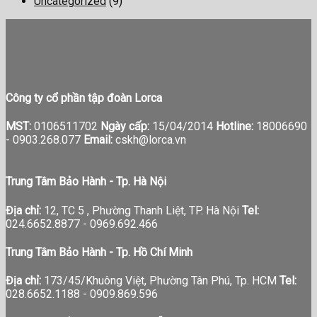
Uncategorized
(9)
Công ty cổ phần tập đoàn Lorca
MST:
0106511702
Ngày cấp:
15/04/2014
Hotline:
18006690
-
0903.268.077
Email:
cskh@lorca.vn
Trung Tâm Bảo Hành - Tp. Hà Nội
Địa chỉ:
12, TC 5 , Phường Thanh Liệt, TP. Hà Nội
Tel:
024.6652.8877 - 0969.692.466
Trung Tâm Bảo Hành - Tp. Hồ Chí Minh
Địa chỉ:
173/45/Khuông Việt, Phường Tân Phú, Tp. HCM
Tel:
028.6652.1188 - 0909.869.596