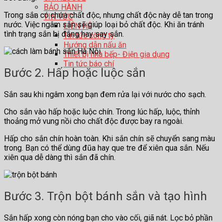
BẢO HÀNH
Trong sắn có chứa chất độc, nhưng chất độc này dễ tan trong
TIN TỨC
nước. Việc ngâm sắn sẽ giúp loại bỏ chất độc. Khi ăn tránh
LIÊN HỆ
tình trạng sắn bị đắng hay say sắn.
Tin tức công ty
Hướng dẫn nấu ăn
Thiết bị nhà bếp- Điện gia dụng
Tin tức báo chí
Bước 2. Hấp hoặc luộc sắn
Sắn sau khi ngâm xong bạn đem rửa lại với nước cho sạch.
Cho sắn vào hấp hoặc luộc chín. Trong lúc hấp, luộc, thỉnh
thoảng mở vung nồi cho chất độc được bay ra ngoài.
Hấp cho sắn chín hoàn toàn. Khi sắn chín sẽ chuyển sang màu
trong. Bạn có thể dùng đũa hay que tre để xiên qua sắn. Nếu
xiên qua dễ dàng thì sắn đã chín.
Bước 3. Trộn bột bánh sắn và tạo hình
Sắn hấp xong còn nóng bạn cho vào cối, giã nát. Lọc bỏ phần