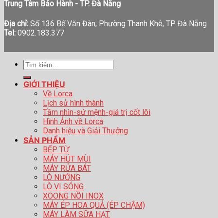
Trung Tâm Bảo Hành - TP. Đà Nẵng
Địa chỉ:
Số 136 Bế Văn Đàn, Phường Thanh Khê, TP Đà Nẵng
Tel:
0902.183.377
Tìm
kiếm:
GIỚI THIỆU
Về Lorca
Lịch sử hình thành
Tầm nhìn-sứ mệnh-giá trị cốt lõi
Hình Ảnh về Lorca
Danh hiệu và Giải Thưởng
SẢN PHẨM
BẾP TỪ
MÁY HÚT MÙI
MÁY RỬA BÁT
LÒ NƯỚNG
LÒ VI SÓNG
XOONG NỒI INOX
MÁY ÉP HOA QUẢ (ÉP CHẬM)
MÁY LÀM SỮA HẠT