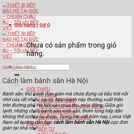
Skip
to
content
Giỏ hàng /
0
₫
0
Chưa có sản phẩm trong giỏ
hàng.
Tìm
Chuyên ngành
,
Tin Tức
kiếm:
Cách làm bánh sắn Hà Nội
GIỚI THIỆU
Bánh sắn, thứ bánh đơn giản mà chứa đựng cả bầu trời nỗi
Về Lorca
nhớ của rất nhiều người. Món bánh này thường xuất hiện
Lịch sử hình thành
trên đường phố Hà Nội vào mùa thu, mùa đông. Giữa gió
Tầm nhìn-sứ mệnh-giá trị cốt lõi
lạnh, những chiếc bánh sắn xinh xắn, thơm lừng hấp dẫn
Hình Ảnh về Lorca
không thể cưỡng lại được. Trong bài viết hôm nay, Lorca Việt
Danh hiệu và Giải Thưởng
Nam sẽ hướng dẫn bạn
cách làm bánh sắn Hà Nội
cực đơn
SẢN PHẨM
giản tại nhà nhé!
BẾP TỪ