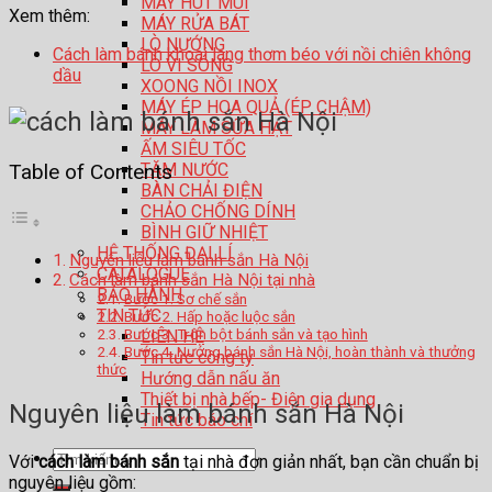
MÁY HÚT MÙI
Xem thêm:
MÁY RỬA BÁT
LÒ NƯỚNG
Cách làm bánh khoai lang thơm béo với nồi chiên không
LÒ VI SÓNG
dầu
XOONG NỒI INOX
MÁY ÉP HOA QUẢ (ÉP CHẬM)
MÁY LÀM SỮA HẠT
ẤM SIÊU TỐC
TĂM NƯỚC
Table of Contents
BÀN CHẢI ĐIỆN
CHẢO CHỐNG DÍNH
BÌNH GIỮ NHIỆT
HỆ THỐNG ĐẠI LÍ
Nguyên liệu làm bánh sắn Hà Nội
CATALOGUE
Cách làm bánh sắn Hà Nội tại nhà
BẢO HÀNH
Bước 1. Sơ chế sắn
TIN TỨC
Bước 2. Hấp hoặc luộc sắn
Bước 3. Trộn bột bánh sắn và tạo hình
LIÊN HỆ
Bước 4. Nướng bánh sắn Hà Nội, hoàn thành và thưởng
Tin tức công ty
thức
Hướng dẫn nấu ăn
Thiết bị nhà bếp- Điện gia dụng
Nguyên liệu làm bánh sắn Hà Nội
Tin tức báo chí
Tìm
Với
cách làm bánh sắn
tại nhà đơn giản nhất, bạn cần chuẩn bị
kiếm:
nguyên liệu gồm: