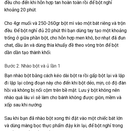
đều cho đến khi hỗn hợp tan hoàn toàn rồi để bột nghỉ
khoảng 20 phút.
Cho 4gr muối và 250-260gr bột mì vào một bát riêng và trộn
đều. Để bột nghỉ đủ 20 phút thì bạn dùng tay tạo một khoảng
trống ở giữa phần bột, cho hỗn hợp men khô, bơ nhạt đã đun
chat, dầu ăn và dùng thìa khuấy đề theo vòng tròn để bột
dần dần tạo thành khối.
Bước 2: Nhào bột và ủ lần 1
Bạn nhào bột bằng cách kéo dài bột ra rồi gấp bột lại và lặp
đi lặp lại công đoạn này cho đến khi bột dẻo, mịn, có độ đàn
hồi và không bị nổi cộm trên bề mặt. Lưu ý bột không nên
nhào quá lâu vì sẽ làm cho bánh không được giòn, mềm và
xốp sau khi nướng.
Sau khi bạn đã nhào bột xong thì đặt vào một chiếc bát lớn
và dùng màng bọc thực phẩm đậy kín lại, để bột nghỉ trong