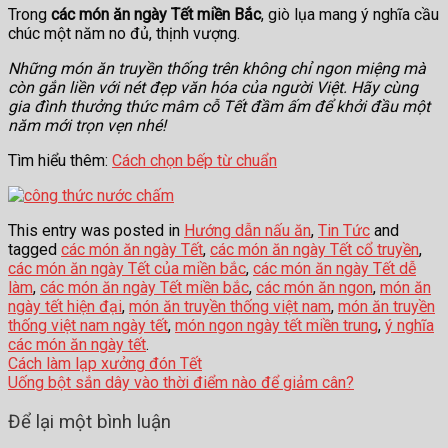
Trong
các món ăn ngày Tết miền Bắc
, giò lụa mang ý nghĩa cầu
chúc một năm no đủ, thịnh vượng.
Những món ăn truyền thống trên không chỉ ngon miệng mà
còn gắn liền với nét đẹp văn hóa của người Việt. Hãy cùng
gia đình thưởng thức mâm cỗ Tết đầm ấm để khởi đầu một
năm mới trọn vẹn nhé!
Tìm hiểu thêm:
Cách chọn bếp từ chuẩn
This entry was posted in
Hướng dẫn nấu ăn
,
Tin Tức
and
tagged
các món ăn ngày Tết
,
các món ăn ngày Tết cổ truyền
,
các món ăn ngày Tết của miền bắc
,
các món ăn ngày Tết dễ
làm
,
các món ăn ngày Tết miền bắc
,
các món ăn ngon
,
món ăn
ngày tết hiện đại
,
món ăn truyền thống việt nam
,
món ăn truyền
thống việt nam ngày tết
,
món ngon ngày tết miền trung
,
ý nghĩa
các món ăn ngày tết
.
Cách làm lạp xưởng đón Tết
Uống bột sắn dây vào thời điểm nào để giảm cân?
Để lại một bình luận