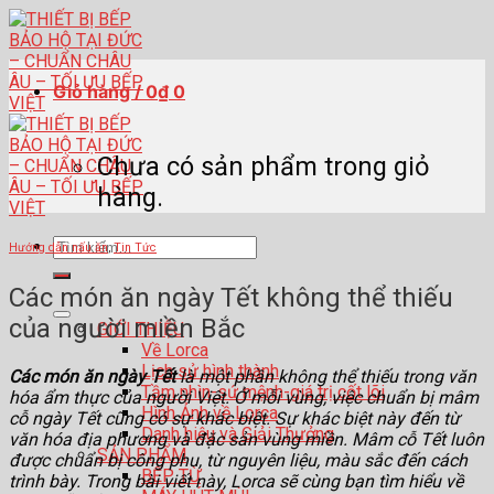
Skip
to
content
Giỏ hàng /
0
₫
0
Chưa có sản phẩm trong giỏ
hàng.
Tìm
Hướng dẫn nấu ăn
,
Tin Tức
kiếm:
Các món ăn ngày Tết không thể thiếu
của người miền Bắc
GIỚI THIỆU
Về Lorca
Lịch sử hình thành
Các món ăn ngày Tết
là một phần không thể thiếu trong văn
Tầm nhìn-sứ mệnh-giá trị cốt lõi
hóa ẩm thực của người Việt. Ở mỗi vùng, việc chuẩn bị mâm
Hình Ảnh về Lorca
cỗ ngày Tết cũng có sự khác biệt. Sự khác biệt này đến từ
Danh hiệu và Giải Thưởng
văn hóa địa phương và đặc sản vùng miền. Mâm cỗ Tết luôn
SẢN PHẨM
được chuẩn bị công phu, từ nguyên liệu, màu sắc đến cách
BẾP TỪ
trình bày. Trong bài viết này, Lorca sẽ cùng bạn tìm hiểu về