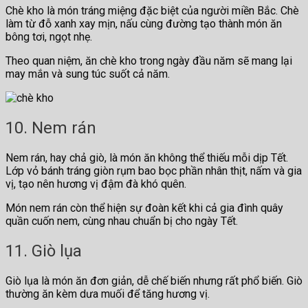
Chè kho là món tráng miệng đặc biệt của người miền Bắc. Chè
làm từ đỗ xanh xay mịn, nấu cùng đường tạo thành món ăn
bông tơi, ngọt nhẹ.
Theo quan niệm, ăn chè kho trong ngày đầu năm sẽ mang lại
may mắn và sung túc suốt cả năm.
10. Nem rán
Nem rán, hay chả giò, là món ăn không thể thiếu mỗi dịp Tết.
Lớp vỏ bánh tráng giòn rụm bao bọc phần nhân thịt, nấm và gia
vị, tạo nên hương vị đậm đà khó quên.
Món nem rán còn thể hiện sự đoàn kết khi cả gia đình quây
quần cuốn nem, cùng nhau chuẩn bị cho ngày Tết.
11. Giò lụa
Giò lụa là món ăn đơn giản, dễ chế biến nhưng rất phổ biến. Giò
thường ăn kèm dưa muối để tăng hương vị.