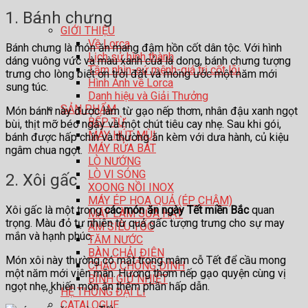
1. Bánh chưng
GIỚI THIỆU
Về Lorca
Bánh chưng là món ăn mang đậm hồn cốt dân tộc. Với hình
Lịch sử hình thành
dáng vuông vức và màu xanh của lá dong, bánh chưng tượng
Tầm nhìn-sứ mệnh-giá trị cốt lõi
trưng cho lòng biết ơn trời đất và mong ước một năm mới
Hình Ảnh về Lorca
sung túc.
Danh hiệu và Giải Thưởng
SẢN PHẨM
Món bánh này được làm từ gạo nếp thơm, nhân đậu xanh ngọt
BẾP TỪ
bùi, thịt mỡ béo ngậy và một chút tiêu cay nhẹ. Sau khi gói,
MÁY HÚT MÙI
bánh được hấp chín và thường ăn kèm với dưa hành, củ kiệu
MÁY RỬA BÁT
ngâm chua ngọt.
LÒ NƯỚNG
LÒ VI SÓNG
2. Xôi gấc
XOONG NỒI INOX
MÁY ÉP HOA QUẢ (ÉP CHẬM)
Xôi gấc là một trong
các món ăn ngày Tết miền Bắc
quan
MÁY LÀM SỮA HẠT
trọng. Màu đỏ tự nhiên từ quả gấc tượng trưng cho sự may
ẤM SIÊU TỐC
mắn và hạnh phúc.
TĂM NƯỚC
BÀN CHẢI ĐIỆN
Món xôi này thường có mặt trong mâm cỗ Tết để cầu mong
CHẢO CHỐNG DÍNH
một năm mới viên mãn. Hương thơm nếp gạo quyện cùng vị
BÌNH GIỮ NHIỆT
ngọt nhẹ, khiến món ăn thêm phần hấp dẫn.
HỆ THỐNG ĐẠI LÍ
CATALOGUE