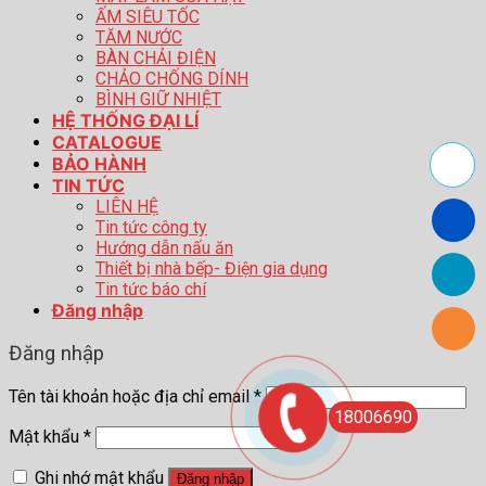
ẤM SIÊU TỐC
TĂM NƯỚC
BÀN CHẢI ĐIỆN
CHẢO CHỐNG DÍNH
BÌNH GIỮ NHIỆT
HỆ THỐNG ĐẠI LÍ
CATALOGUE
BẢO HÀNH
TIN TỨC
LIÊN HỆ
Tin tức công ty
Hướng dẫn nấu ăn
Thiết bị nhà bếp- Điện gia dụng
Tin tức báo chí
Đăng nhập
Đăng nhập
Tên tài khoản hoặc địa chỉ email
*
18006690
Mật khẩu
*
Ghi nhớ mật khẩu
Đăng nhập