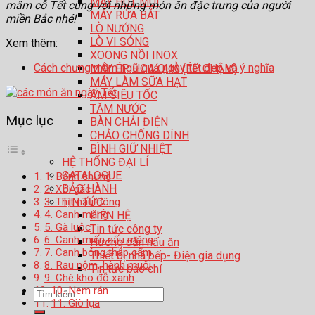
MÁY HÚT MÙI
mâm cỗ Tết cùng với những món ăn đặc trưng của người
MÁY RỬA BÁT
miền Bắc nhé!
LÒ NƯỚNG
LÒ VI SÓNG
Xem thêm:
XOONG NỒI INOX
Cách chưng mâm ngũ quả ngày tết đẹp và ý nghĩa
MÁY ÉP HOA QUẢ (ÉP CHẬM)
MÁY LÀM SỮA HẠT
ẤM SIÊU TỐC
TĂM NƯỚC
Mục lục
BÀN CHẢI ĐIỆN
CHẢO CHỐNG DÍNH
BÌNH GIỮ NHIỆT
HỆ THỐNG ĐẠI LÍ
CATALOGUE
1. Bánh chưng
BẢO HÀNH
2. Xôi gấc
3. Thịt nấu đông
TIN TỨC
4. Canh măng
LIÊN HỆ
5. Gà luộc
Tin tức công ty
6. Canh miến nấu măng
Hướng dẫn nấu ăn
7. Canh bóng thập cẩm
Thiết bị nhà bếp- Điện gia dụng
8. Rau nộm, hành muối
Tin tức báo chí
9. Chè kho đỗ xanh
10. Nem rán
Tìm
11. Giò lụa
kiếm: