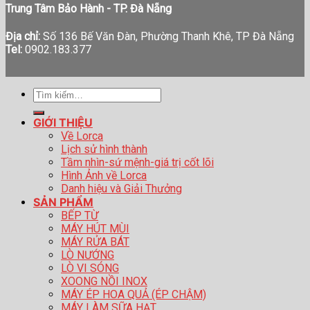
Trung Tâm Bảo Hành - TP. Đà Nẵng
Địa chỉ:
Số 136 Bế Văn Đàn, Phường Thanh Khê, TP Đà Nẵng
Tel:
0902.183.377
Tìm
kiếm:
GIỚI THIỆU
Về Lorca
Lịch sử hình thành
Tầm nhìn-sứ mệnh-giá trị cốt lõi
Hình Ảnh về Lorca
Danh hiệu và Giải Thưởng
SẢN PHẨM
BẾP TỪ
MÁY HÚT MÙI
MÁY RỬA BÁT
LÒ NƯỚNG
LÒ VI SÓNG
XOONG NỒI INOX
MÁY ÉP HOA QUẢ (ÉP CHẬM)
MÁY LÀM SỮA HẠT