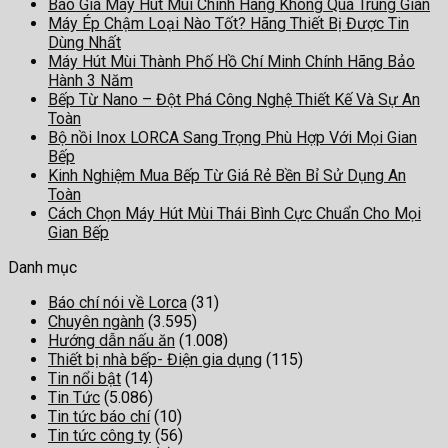
Báo Giá Máy Hút Mùi Chính Hãng Không Qua Trung Gian
Máy Ép Chậm Loại Nào Tốt? Hãng Thiết Bị Được Tin
Dùng Nhất
Máy Hút Mùi Thành Phố Hồ Chí Minh Chính Hãng Bảo
Hành 3 Năm
Bếp Từ Nano – Đột Phá Công Nghệ Thiết Kế Và Sự An
Toàn
Bộ nồi Inox LORCA Sang Trọng Phù Hợp Với Mọi Gian
Bếp
Kinh Nghiệm Mua Bếp Từ Giá Rẻ Bền Bỉ Sử Dụng An
Toàn
Cách Chọn Máy Hút Mùi Thái Bình Cực Chuẩn Cho Mọi
Gian Bếp
Danh mục
Báo chí nói về Lorca
(31)
Chuyên ngành
(3.595)
Hướng dẫn nấu ăn
(1.008)
Thiết bị nhà bếp- Điện gia dụng
(115)
Tin nổi bật
(14)
Tin Tức
(5.086)
Tin tức báo chí
(10)
Tin tức công ty
(56)