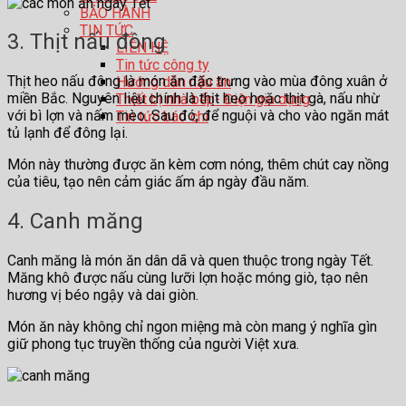
BẢO HÀNH
TIN TỨC
3. Thịt nấu đông
LIÊN HỆ
Tin tức công ty
Thịt heo nấu đông là món ăn đặc trưng vào mùa đông xuân ở
Hướng dẫn nấu ăn
miền Bắc. Nguyên liệu chính là thịt heo hoặc thịt gà, nấu nhừ
Thiết bị nhà bếp- Điện gia dụng
với bì lợn và nấm mèo. Sau đó, để nguội và cho vào ngăn mát
Tin tức báo chí
tủ lạnh để đông lại.
Món này thường được ăn kèm cơm nóng, thêm chút cay nồng
của tiêu, tạo nên cảm giác ấm áp ngày đầu năm.
4. Canh măng
Canh măng là món ăn dân dã và quen thuộc trong ngày Tết.
Măng khô được nấu cùng lưỡi lợn hoặc móng giò, tạo nên
hương vị béo ngậy và dai giòn.
Món ăn này không chỉ ngon miệng mà còn mang ý nghĩa gìn
giữ phong tục truyền thống của người Việt xưa.