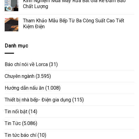
Kinh Nghiệm Mua Máy Rửa Bát Giá Rẻ Đảm Bảo
Chất Lượng
Tham Khảo Mẫu Bếp Từ Ba Công Suất Cao Tiết
Kiệm Điện
Danh mục
Báo chí nói về Lorca
(31)
Chuyên ngành
(3.595)
Hướng dẫn nấu ăn
(1.008)
Thiết bị nhà bếp- Điện gia dụng
(115)
Tin nổi bật
(14)
Tin Tức
(5.086)
Tin tức báo chí
(10)