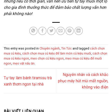
nhưng nếu có thời gian, vẫn nên ưu tiên tự tay muối một lọ
cho gia đình thưởng thức để đảm bảo chất lượng vẫn hơn
phải không nào!
This entry was posted in
Chuyên ngành
,
Tin Tức
and tagged
cách chọn
mua củ kiệu
,
cách chọn mua củ kiệu để làm món củ kiệu muối
,
cách chọn
mua củ kiệu ngon
,
mẹo chọn củ kiệu ngon
,
mẹo mua củ kiệu để muối
ngon
,
mẹo vặt nấu ăn
.
Nguyên nhân và cách khắc
Tự tay làm bánh tiramisu trà
phục máy hút mùi mất nguồn,
xanh thơm ngon tại nhà
không vào điện
BÀI VIẾT LIÊN QUAN