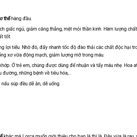
ơ thể
hàng đầu.
hích giấc ngủ, giảm căng thẳng, mệt mỏi thần kinh. Hàm lượng chấ
t tốt.
ụng lợi tiểu. Nhờ đó, đẩy nhanh tốc độ đào thải các chất độc hại t
chống xơ vữa động mạch, giảm lượng mỡ trong máu.
 khớp. Ở trẻ em, chúng được dùng để nhuận và tẩy máu nhẹ. Hoa a
u đường, những bệnh về tiêu hóa,…
 nấu súp đều dễ ăn, dễ uống.
hể
khác mà Lorca muốn giới thiệu cho bạn là thì là. Đây vừa là rau, 