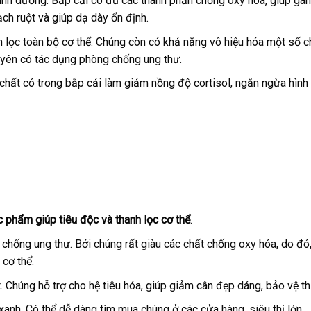
nh dưỡng. Bắp cải có đủ các thành phần chống oxy hóa, giúp ga
ch ruột và giúp dạ dày ổn định.
h lọc toàn bộ cơ thể. Chúng còn có khả năng vô hiệu hóa một số 
xuyên có tác dụng phòng chống ung thư.
p chất có trong bắp cải làm giảm nồng độ cortisol, ngăn ngừa hình
c phẩm giúp tiêu độc và thanh lọc cơ thể
.
chống ung thư. Bởi chúng rất giàu các chất chống oxy hóa, do đó
 cơ thể.
 Chúng hỗ trợ cho hệ tiêu hóa, giúp giảm cân đẹp dáng, bảo vệ thị
xanh. Có thể dễ dàng tìm mua chúng ở các cửa hàng, siêu thị lớn.