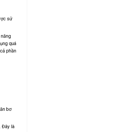
ược sử
ả năng
dụng quá
 cả phần
 ăn bơ
 Đây là