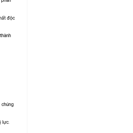
n phân
chất độc
 thành
, chúng
 lực.