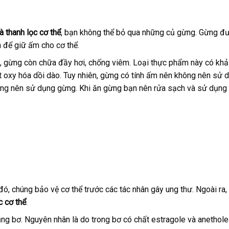
à thanh lọc cơ thể
, bạn không thể bỏ qua những củ gừng. Gừng đ
à để giữ ấm cho cơ thể.
óa, gừng còn chữa đầy hơi, chống viêm. Loại thực phẩm này có kh
 oxy hóa dồi dào. Tuy nhiên, gừng có tính ấm nên không nên sử 
ông nên sử dụng gừng. Khi ăn gừng bạn nên rửa sạch và sử dụng
ó, chúng bảo vệ cơ thể trước các tác nhân gây ung thư. Ngoài ra,
c cơ thể
.
g bơ. Nguyên nhân là do trong bơ có chất estragole và anethole.