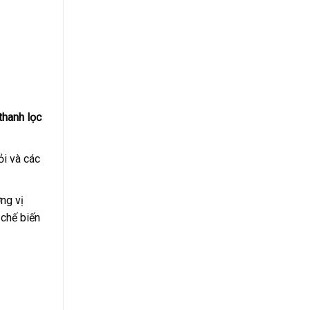
thanh lọc
ỏi và các
ng vị
 chế biến