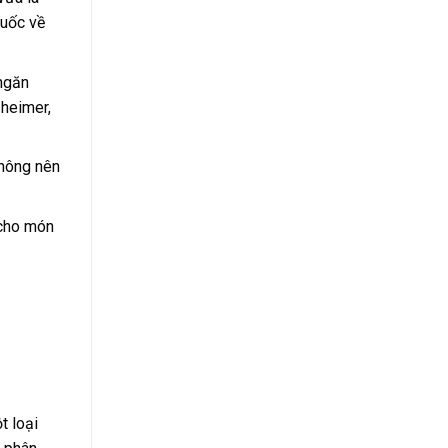
huốc về
 ngăn
zheimer,
không nên
 cho món
t loại