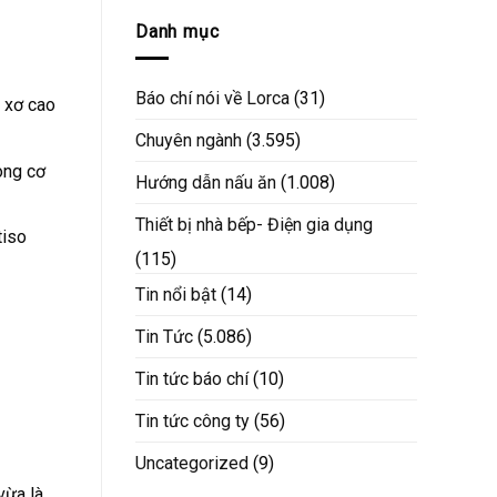
Danh mục
Báo chí nói về Lorca
(31)
t xơ cao
Chuyên ngành
(3.595)
rong cơ
Hướng dẫn nấu ăn
(1.008)
Thiết bị nhà bếp- Điện gia dụng
tiso
(115)
Tin nổi bật
(14)
Tin Tức
(5.086)
Tin tức báo chí
(10)
Tin tức công ty
(56)
Uncategorized
(9)
vừa là