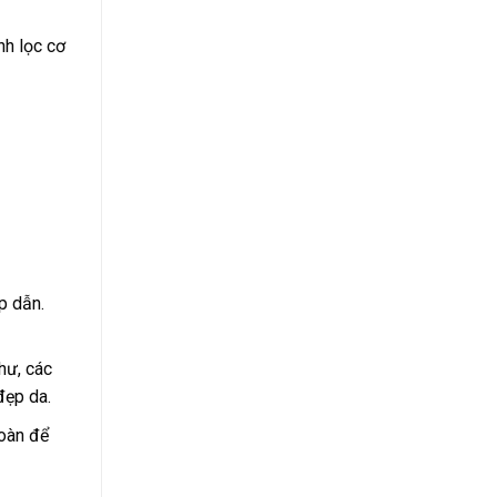
nh lọc cơ
p dẫn.
hư, các
đẹp da.
toàn để