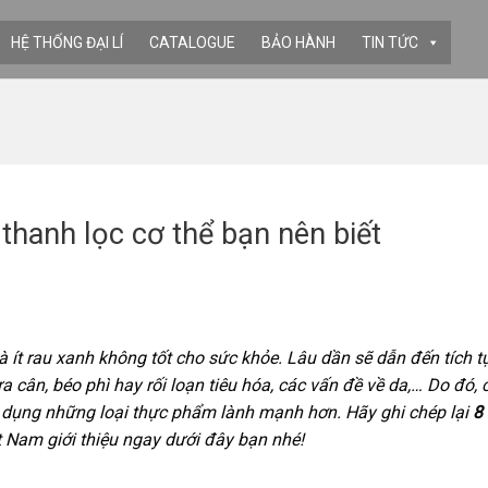
HỆ THỐNG ĐẠI LÍ
CATALOGUE
BẢO HÀNH
TIN TỨC
 thanh lọc cơ thể bạn nên biết
và ít rau xanh không tốt cho sức khỏe. Lâu dần sẽ dẫn đến tích t
ừa cân, béo phì hay rối loạn tiêu hóa, các vấn đề về da,… Do đó, 
ử dụng những loại thực phẩm lành mạnh hơn. Hãy ghi chép lại
8 
 Nam giới thiệu ngay dưới đây bạn nhé!