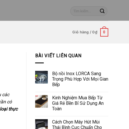
Tìm
kiếm:
Giỏ hàng /
0
₫
0
BÀI VIẾT LIÊN QUAN
Bộ nồi Inox LORCA Sang
Trọng Phù Hợp Với Mọi Gian
Bếp
ụ các
Kinh Nghiệm Mua Bếp Từ
cần có
Giá Rẻ Bền Bỉ Sử Dụng An
Toàn
loại thực
Cách Chọn Máy Hút Mùi
Thái Bình Cực Chuẩn Cho