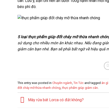
cân. Lưu ý, bạn chỉ nên ăn dưới 100g hạnh nhân mỗi ng
béo phì đó.
5 loại thực phẩm giúp đốt cháy mỡ thừa nhanh chón
sử dụng cho nhiều món ăn khác nhau. Nếu đang giảm
giảm cân bạn nhé. Bạn sẽ phải bất ngờ về hiệu quả m
This entry was posted in
Chuyên ngành
,
Tin Tức
and tagged
ăn gì
đốt cháy mỡ thừa nhanh chóng
,
thực phẩm giúp giảm cân
.
Máy rửa bát Lorca có đắt không?