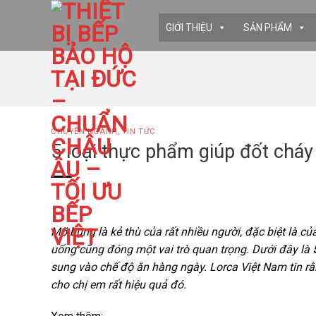
Skip
to
GIỚI THIỆU
SẢN PHẨM
content
CHUYÊN NGÀNH
,
TIN TỨC
5 loại thực phẩm giúp đốt chá
Mỡ bụng là kẻ thù của rất nhiều người, đặc biệt là củ
uống cũng đóng một vai trò quan trọng. Dưới đây là
sung vào chế độ ăn hàng ngày. Lorca Việt Nam tin rằ
cho chị em rất hiệu quả đó.