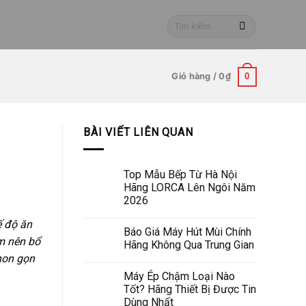
Tìm
kiếm:
Giỏ hàng /
0
₫
0
BÀI VIẾT LIÊN QUAN
Top Mẫu Bếp Từ Hà Nội
Hãng LORCA Lên Ngôi Năm
2026
ế độ ăn
Báo Giá Máy Hút Mùi Chính
m nên bổ
Hãng Không Qua Trung Gian
thon gọn
Máy Ép Chậm Loại Nào
Tốt? Hãng Thiết Bị Được Tin
Dùng Nhất