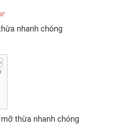
ng?
g
y mỡ thừa nhanh chóng