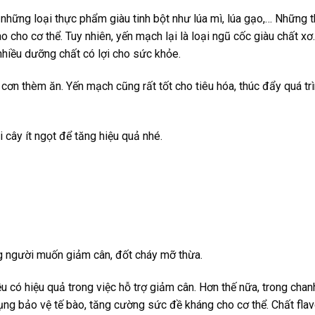
những loại thực phẩm giàu tinh bột như lúa mì, lúa gạo,… Những 
 cho cơ thể. Tuy nhiên, yến mạch lại là loại ngũ cốc giàu chất xơ
nhiều dưỡng chất có lợi cho sức khỏe.
cơn thèm ăn. Yến mạch cũng rất tốt cho tiêu hóa, thúc đẩy quá tr
 cây ít ngọt để tăng hiệu quả nhé.
g người muốn giảm cân, đốt cháy mỡ thừa.
ều có hiệu quả trong việc hỗ trợ giảm cân. Hơn thế nữa, trong chan
ụng bảo vệ tế bào, tăng cường sức đề kháng cho cơ thể. Chất fla