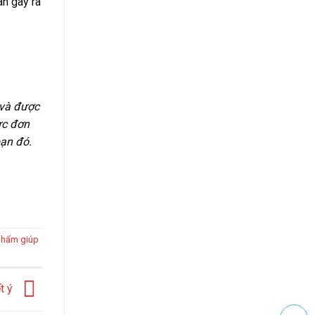
ân gây ra
 và được
ực đơn
bạn đó.
phẩm giúp
ết ý