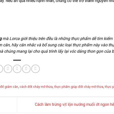
ày. Nếu ăn quá nhiều hạnh nhân, chúng có thể trở thành nguyên nh
g
mà Lorca giới thiệu trên đều là những thực phẩm dễ tìm kiếm
 cân, hãy cân nhắc và bổ sung các loại thực phẩm này vào th
à chúng mang lại cho quá trình lấy lại vóc dáng thon gọn của 
 để giảm cân
,
cách đốt cháy mỡ thừa
,
thực phẩm giúp đốt cháy mỡ thừa
,
thực 
Cách làm trứng vịt lộn nướng muối ớt ngon h