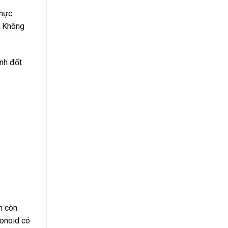
thực
. Không
ình đốt
h còn
vonoid có