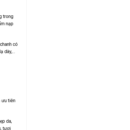
g trong
hẩm nạp
 chanh có
dạ dày,…
 ưu tiên
ẹp da,
, tươi