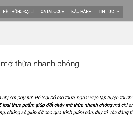
HỆ THỐNG ĐẠI LÍ
CATALOGUE
BẢO HÀNH
TIN TỨC
y mỡ thừa nhanh chóng
a chị em phụ nữ. Để loại bỏ mỡ thừa, ngoài việc tập luyện thì ch
5 loại thực phẩm giúp đốt cháy mỡ thừa nhanh chóng
mà chị e
ng, chúng sẽ giúp đỡ cho quá trình giảm cân, duy trì vóc dáng 