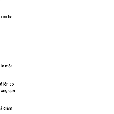
o có hại
 là một
á lớn so
trong quá
uả giảm