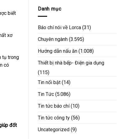
Danh mục
ược biết
Báo chí nói về Lorca
(31)
hất xơ
Chuyên ngành
(3.595)
Hướng dẫn nấu ăn
(1.008)
h tụ trong
Thiết bị nhà bếp- Điện gia dụng
ạn có
(115)
Tin nổi bật
(14)
Tin Tức
(5.086)
Tin tức báo chí
(10)
Tin tức công ty
(56)
giúp đốt
Uncategorized
(9)