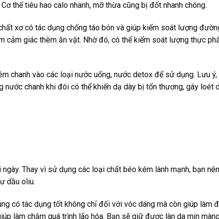
. Cơ thể tiêu hao calo nhanh, mỡ thừa cũng bị đốt nhanh chóng.
 chất xơ có tác dụng chống táo bón và giúp kiểm soát lượng đườn
m cảm giác thèm ăn vặt. Nhờ đó, có thể kiểm soát lượng thực p
hêm chanh vào các loại nước uống, nước detox để sử dụng. Lưu ý,
 nước chanh khi đói có thể khiến dạ dày bị tổn thương, gây loét 
 ngày. Thay vì sử dụng các loại chất béo kém lành mạnh, bạn nên
ư dầu oliu.
ng có tác dụng tốt không chỉ đối với vóc dáng mà còn giúp làm đ
giúp làm chậm quá trình lão hóa. Bạn sẽ giữ được làn da mịn màng