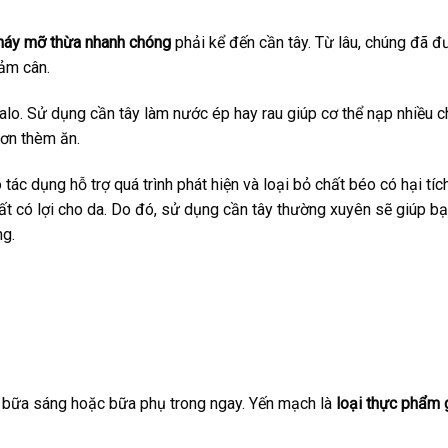
cháy mỡ thừa nhanh chóng
phải kể đến cần tây. Từ lâu, chúng đã đ
iảm cân.
 calo. Sử dụng cần tây làm nước ép hay rau giúp cơ thể nạp nhiều c
cơn thèm ăn.
tác dụng hỗ trợ quá trình phát hiện và loại bỏ chất béo có hại tíc
hất có lợi cho da. Do đó, sử dụng cần tây thường xuyên sẽ giúp b
g.
bữa sáng hoặc bữa phụ trong ngay. Yến mạch là
loại thực phẩm 