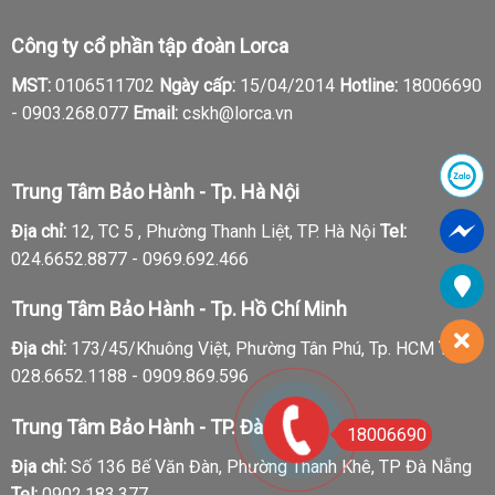
Công ty cổ phần tập đoàn Lorca
MST:
0106511702
Ngày cấp:
15/04/2014
Hotline:
18006690
-
0903.268.077
Email:
cskh@lorca.vn
Trung Tâm Bảo Hành - Tp. Hà Nội
Địa chỉ:
12, TC 5 , Phường Thanh Liệt, TP. Hà Nội
Tel:
024.6652.8877 - 0969.692.466
Trung Tâm Bảo Hành - Tp. Hồ Chí Minh
Địa chỉ:
173/45/Khuông Việt, Phường Tân Phú, Tp. HCM
Tel:
028.6652.1188 - 0909.869.596
Trung Tâm Bảo Hành - TP. Đà Nẵng
18006690
Địa chỉ:
Số 136 Bế Văn Đàn, Phường Thanh Khê, TP Đà Nẵng
Tel:
0902.183.377