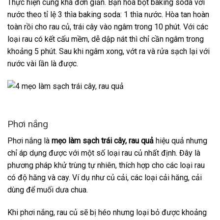
Thực hiện cũng khá đơn giản. Bạn hòa bột baking soda với
nước theo tỉ lệ 3 thìa baking soda: 1 thìa nước. Hòa tan hoàn
toàn rồi cho rau củ, trái cây vào ngâm trong 10 phút. Với các
loại rau có kết cấu mềm, dễ dập nát thì chỉ cần ngâm trong
khoảng 5 phút. Sau khi ngâm xong, vớt ra và rửa sạch lại với
nước vài lần là được.
Phơi nắng
Phơi nắng là
mẹo làm sạch trái cây, rau quả
hiệu quả nhưng
chỉ áp dụng được với một số loại rau củ nhất định. Đây là
phương pháp khử trùng tự nhiên, thích hợp cho các loại rau
có độ hăng và cay. Ví dụ như củ cải, các loại cải hăng, cải
dùng để muối dưa chua.
Khi phơi nắng, rau củ sẽ bị héo nhưng loại bỏ được khoảng