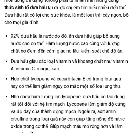
món uống đa dạng. Không phải tự nhiên mà những
công
thức sinh tố dưa hấu
lại được chị em tìm hiểu nhiều đến thế.
Dưa hấu rất có lợi cho sức khỏe, là một loại trái cây ngon, bổ
cho mọi gia đình.
92% dưa hấu là nước,do đó, ăn dưa hấu giúp bổ sung
nước cho cơ thể. Hàm lượng nước cao cùng với lượng
chất xơ đem đến cảm giác no lâu, kiểm soát chế độ ăn.
Dưa hấu giàu các loại vitamin và khoáng chất như vitamin
A, vitamin C, magie, kali,…
Hợp chất lycopene và cucurbitacin E có trong loại quả
này có thể làm giảm nguy cơ mắc một số loại ung thư.
Nhờ chứa hàm lượng lớn lycopene, dưa hấu có tác dụng
rất tốt đối với hệ tim mạch. Lycopene làm giảm độ cứng
và độ dày của thành động mạch. Ngoài ra, axit amin
citrulline trong loại quả này còn giúp tăng nồng độ nitric
oxide trong cơ thể. Giúp mạch máu mở rộng hơn và làm