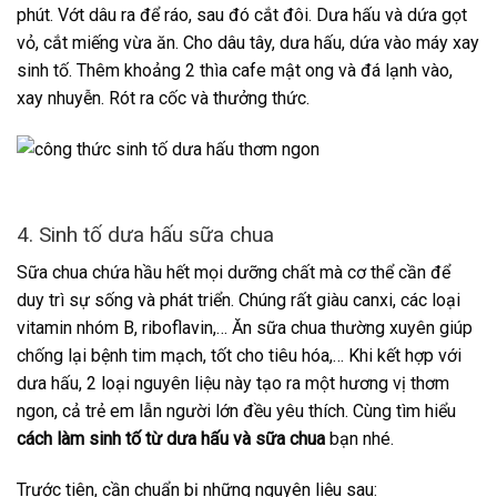
phút. Vớt dâu ra để ráo, sau đó cắt đôi. Dưa hấu và dứa gọt
vỏ, cắt miếng vừa ăn. Cho dâu tây, dưa hấu, dứa vào máy xay
sinh tố. Thêm khoảng 2 thìa cafe mật ong và đá lạnh vào,
xay nhuyễn. Rót ra cốc và thưởng thức.
4. Sinh tố dưa hấu sữa chua
Sữa chua chứa hầu hết mọi dưỡng chất mà cơ thể cần để
duy trì sự sống và phát triển. Chúng rất giàu canxi, các loại
vitamin nhóm B, riboflavin,… Ăn sữa chua thường xuyên giúp
chống lại bệnh tim mạch, tốt cho tiêu hóa,… Khi kết hợp với
dưa hấu, 2 loại nguyên liệu này tạo ra một hương vị thơm
ngon, cả trẻ em lẫn người lớn đều yêu thích. Cùng tìm hiểu
cách làm sinh tố từ dưa hấu và sữa chua
bạn nhé.
Trước tiên, cần chuẩn bị những nguyên liệu sau: