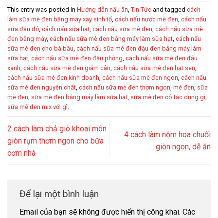
This entry was posted in
Hướng dẫn nấu ăn
,
Tin Tức
and tagged
cách
làm sữa mè đen bằng máy xay sinh tố
,
cách nấu nước mè đen
,
cách nấu
sữa đậu đỏ
,
cách nấu sữa hạt
,
cách nấu sữa mè đen
,
cách nấu sữa mè
đen bằng máy
,
cách nấu sữa mè đen bằng máy làm sữa hạt
,
cách nấu
sữa mè đen cho bà bầu
,
cách nấu sữa mè đen đậu đen bằng máy làm
sữa hạt
,
cách nấu sữa mè đen đậu phộng
,
cách nấu sữa mè đen đậu
xanh
,
cách nấu sữa mè đen giảm cân
,
cách nấu sữa mè đen hạt sen
,
cách nấu sữa mè đen kinh doanh
,
cách nấu sữa mè đen ngon
,
cách nấu
sữa mè đen nguyên chất
,
cách nấu sữa mè đen thơm ngon
,
mè đen
,
sữa
mè đen
,
sữa mè đen bằng máy làm sữa hạt
,
sữa mè đen có tác dụng gì
,
sữa mè đen mix với gì
.
2 cách làm chả giò khoai môn
4 cách làm nộm hoa chuối
giòn rụm thơm ngon cho bữa
giòn ngon, dễ ăn
cơm nhà
Để lại một bình luận
Email của bạn sẽ không được hiển thị công khai.
Các