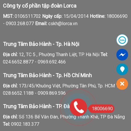
Công ty cổ phần tập đoàn Lorca
MST:
0106511702
Ngày cấp:
15/04/2014
Hotline:
18006690
-
0903.268.077
Email:
cskh@lorca.vn
Trung Tâm Bảo Hành - Tp. Hà Nội
Địa chỉ:
12, TC 5 , Phường Thanh Liệt, TP. Hà Nội
Tel:
024.6652.8877 - 0969.692.466
Trung Tâm Bảo Hành - Tp. Hồ Chí Minh
Địa chỉ:
173/45/Khuông Việt, Phường Tân Phú, Tp. HCM
Tel:
028.6652.1188 - 0909.869.596
Trung Tâm Bảo Hành - TP. Đà Nẵng
18006690
Địa chỉ:
Số 136 Bế Văn Đàn, Phường Thanh Khê, TP Đà Nẵng
Tel:
0902.183.377