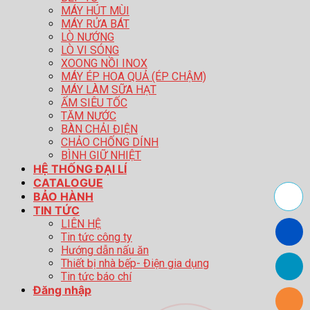
MÁY HÚT MÙI
MÁY RỬA BÁT
LÒ NƯỚNG
LÒ VI SÓNG
XOONG NỒI INOX
MÁY ÉP HOA QUẢ (ÉP CHẬM)
MÁY LÀM SỮA HẠT
ẤM SIÊU TỐC
TĂM NƯỚC
BÀN CHẢI ĐIỆN
CHẢO CHỐNG DÍNH
BÌNH GIỮ NHIỆT
HỆ THỐNG ĐẠI LÍ
CATALOGUE
BẢO HÀNH
TIN TỨC
LIÊN HỆ
Tin tức công ty
Hướng dẫn nấu ăn
Thiết bị nhà bếp- Điện gia dụng
Tin tức báo chí
Đăng nhập