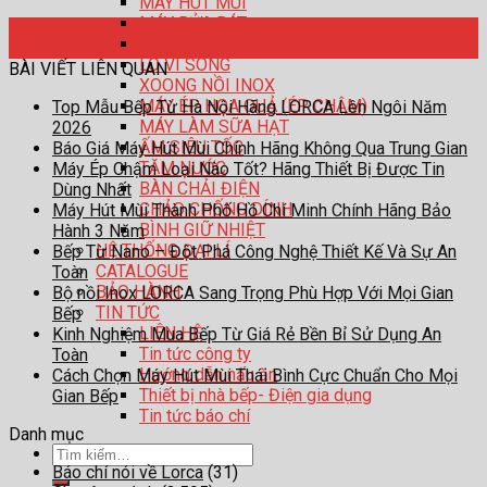
MÁY HÚT MÙI
MÁY RỬA BÁT
06
LÒ NƯỚNG
Th5
LÒ VI SÓNG
BÀI VIẾT LIÊN QUAN
XOONG NỒI INOX
MÁY ÉP HOA QUẢ (ÉP CHẬM)
Top Mẫu Bếp Từ Hà Nội Hãng LORCA Lên Ngôi Năm
MÁY LÀM SỮA HẠT
2026
ẤM SIÊU TỐC
Báo Giá Máy Hút Mùi Chính Hãng Không Qua Trung Gian
TĂM NƯỚC
Máy Ép Chậm Loại Nào Tốt? Hãng Thiết Bị Được Tin
BÀN CHẢI ĐIỆN
Dùng Nhất
CHẢO CHỐNG DÍNH
Máy Hút Mùi Thành Phố Hồ Chí Minh Chính Hãng Bảo
BÌNH GIỮ NHIỆT
Hành 3 Năm
HỆ THỐNG ĐẠI LÍ
Bếp Từ Nano – Đột Phá Công Nghệ Thiết Kế Và Sự An
CATALOGUE
Toàn
BẢO HÀNH
Bộ nồi Inox LORCA Sang Trọng Phù Hợp Với Mọi Gian
TIN TỨC
Bếp
LIÊN HỆ
Kinh Nghiệm Mua Bếp Từ Giá Rẻ Bền Bỉ Sử Dụng An
Tin tức công ty
Toàn
Hướng dẫn nấu ăn
Cách Chọn Máy Hút Mùi Thái Bình Cực Chuẩn Cho Mọi
Thiết bị nhà bếp- Điện gia dụng
Gian Bếp
Tin tức báo chí
Danh mục
Tìm
Báo chí nói về Lorca
(31)
kiếm: