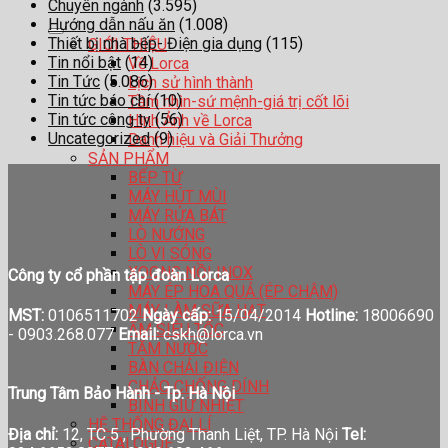
Chuyên ngành
(3.595)
Hướng dẫn nấu ăn
(1.008)
Thiết bị nhà bếp- Điện gia dụng
(115)
GIỚI THIỆU
Tin nổi bật
(14)
Về Lorca
Tin Tức
(5.086)
Lịch sử hình thành
Tin tức báo chí
(10)
Tầm nhìn-sứ mệnh-giá trị cốt lõi
Tin tức công ty
(56)
Hình Ảnh về Lorca
Uncategorized
(9)
Danh hiệu và Giải Thưởng
SẢN PHẨM
BẾP TỪ
MÁY HÚT MÙI
MÁY RỬA BÁT
LÒ NƯỚNG
LÒ VI SÓNG
XOONG NỒI INOX
Công ty cổ phần tập đoàn Lorca
MÁY ÉP HOA QUẢ (ÉP CHẬM)
MÁY LÀM SỮA HẠT
MST:
0106511702
Ngày cấp:
15/04/2014
Hotline:
18006690
ẤM SIÊU TỐC
-
0903.268.077
Email:
cskh@lorca.vn
TĂM NƯỚC
BÀN CHẢI ĐIỆN
CHẢO CHỐNG DÍNH
Trung Tâm Bảo Hành - Tp. Hà Nội
BÌNH GIỮ NHIỆT
HỆ THỐNG ĐẠI LÍ
Địa chỉ:
12, TC 5 , Phường Thanh Liệt, TP. Hà Nội
Tel:
CATALOGUE