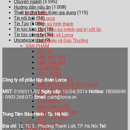
Chuyên ngành
(3.595)
Hướng dẫn nấu ăn
(1.008)
Thiết bị nhà bếp- Điện gia dụng
(115)
GIỚI THIỆU
Tin nổi bật
(14)
Về Lorca
Tin Tức
(5.086)
Lịch sử hình thành
Tin tức báo chí
(10)
Tầm nhìn-sứ mệnh-giá trị cốt lõi
Tin tức công ty
(56)
Hình Ảnh về Lorca
Uncategorized
(9)
Danh hiệu và Giải Thưởng
SẢN PHẨM
BẾP TỪ
MÁY HÚT MÙI
MÁY RỬA BÁT
LÒ NƯỚNG
LÒ VI SÓNG
XOONG NỒI INOX
Công ty cổ phần tập đoàn Lorca
MÁY ÉP HOA QUẢ (ÉP CHẬM)
MÁY LÀM SỮA HẠT
MST:
0106511702
Ngày cấp:
15/04/2014
Hotline:
18006690
ẤM SIÊU TỐC
-
0903.268.077
Email:
cskh@lorca.vn
TĂM NƯỚC
BÀN CHẢI ĐIỆN
CHẢO CHỐNG DÍNH
Trung Tâm Bảo Hành - Tp. Hà Nội
BÌNH GIỮ NHIỆT
HỆ THỐNG ĐẠI LÍ
Địa chỉ:
12, TC 5 , Phường Thanh Liệt, TP. Hà Nội
Tel:
CATALOGUE