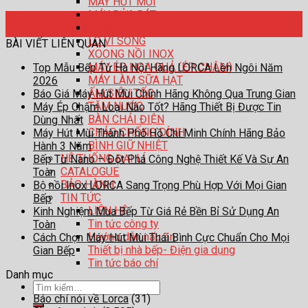
MÁY HÚT MÙI
MÁY RỬA BÁT
10
LÒ NƯỚNG
Th7
LÒ VI SÓNG
BÀI VIẾT LIÊN QUAN
XOONG NỒI INOX
MÁY ÉP HOA QUẢ (ÉP CHẬM)
Top Mẫu Bếp Từ Hà Nội Hãng LORCA Lên Ngôi Năm
MÁY LÀM SỮA HẠT
2026
ẤM SIÊU TỐC
Báo Giá Máy Hút Mùi Chính Hãng Không Qua Trung Gian
TĂM NƯỚC
Máy Ép Chậm Loại Nào Tốt? Hãng Thiết Bị Được Tin
BÀN CHẢI ĐIỆN
Dùng Nhất
CHẢO CHỐNG DÍNH
Máy Hút Mùi Thành Phố Hồ Chí Minh Chính Hãng Bảo
BÌNH GIỮ NHIỆT
Hành 3 Năm
HỆ THỐNG ĐẠI LÍ
Bếp Từ Nano – Đột Phá Công Nghệ Thiết Kế Và Sự An
CATALOGUE
Toàn
BẢO HÀNH
Bộ nồi Inox LORCA Sang Trọng Phù Hợp Với Mọi Gian
TIN TỨC
Bếp
LIÊN HỆ
Kinh Nghiệm Mua Bếp Từ Giá Rẻ Bền Bỉ Sử Dụng An
Tin tức công ty
Toàn
Hướng dẫn nấu ăn
Cách Chọn Máy Hút Mùi Thái Bình Cực Chuẩn Cho Mọi
Thiết bị nhà bếp- Điện gia dụng
Gian Bếp
Tin tức báo chí
Danh mục
Tìm
Báo chí nói về Lorca
(31)
kiếm: