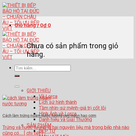
Skip
to
content
Giỏ hàng /
0
₫
0
Chưa có sản phẩm trong giỏ
hàng.
Tìm
kiếm:
GIỚI THIỆU
Về Lorca
Lịch sử hình thành
Tầm nhìn-sứ mệnh-giá trị cốt lõi
Hình Ảnh về Lorca
Cách làm trứng ngâm nước tương cực ngon hao cơm
Danh hiệu và Giải Thưởng
SẢN PHẨM
Trứng và nước tương là hai nguyên liệu mà trong bếp nhà nào
BẾP TỪ
cũng có.... [ chi tiết ]