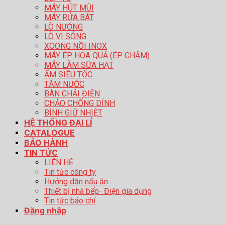
MÁY HÚT MÙI
MÁY RỬA BÁT
LÒ NƯỚNG
LÒ VI SÓNG
XOONG NỒI INOX
MÁY ÉP HOA QUẢ (ÉP CHẬM)
MÁY LÀM SỮA HẠT
ẤM SIÊU TỐC
TĂM NƯỚC
BÀN CHẢI ĐIỆN
CHẢO CHỐNG DÍNH
BÌNH GIỮ NHIỆT
HỆ THỐNG ĐẠI LÍ
CATALOGUE
BẢO HÀNH
TIN TỨC
LIÊN HỆ
Tin tức công ty
Hướng dẫn nấu ăn
Thiết bị nhà bếp- Điện gia dụng
Tin tức báo chí
Đăng nhập