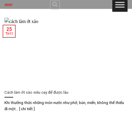
Skip
to
content
25
Th11
Cách làm ớt xào siêu cay để được lâu
Khi thưởng thức những món nước như phở, bún, miến, không thể thiếu
đi một... [ chi tiết ]